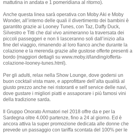
mattutina in andata e 1 pomeridiana al ritorno).
Anche questa linea sarà operativa con Moby Aki e Moby
Wonder, all’interno delle quali il divertimento dei bambini è
garantito grazie ai Looney Tunes, con Taz, Daffy Duck,
Silvestro e Titti che dal vivo animeranno la traversata dei
piccoli passeggeri e non li lasceranno soli dall’inizio alla
fine del viaggio, rimanendo al loro fianco anche durante la
colazione e la merenda grazie alle gustose offerte presenti a
bordo (maggiori dettagli su www.moby.it/landing/offerta-
colazione-looney-tunes.html).
Per gli adulti, relax nella Show Lounge, dove godersi un
buon cocktail vista mare, e approfittare dell’alta qualità al
giusto prezzo anche nei ristoranti e self service delle navi,
dove gustare i migliori piatti e assaporare i più famosi vini
della tradizione sarda.
Il Gruppo Onorato Armatori nel 2018 offre da e per la
Sardegna oltre 4.000 partenze, fino a 24 al giorno. Ed è
ancora attiva la super promozione dedicata alle donne che
prevede un passaggio con tariffa scontata del 100% per le