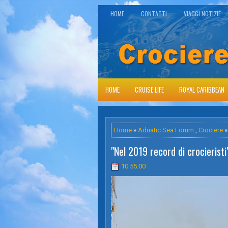
HOME
CONTATTI
VIAGGI NOTIZIE
HOME
CRUISE LIFE
ROYAL CARIBBEAN
Home
»
Adriatic Sea Forum
,
Crociere
»
"Nel 2019 record di crocieristi
10:55:00