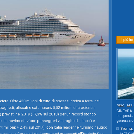
I più let
iere. Oltre 420 milioni di euro di spesa turistica a terra, nel
Msc, arri
 traghetti, aliscafi e catamarani; 5,52 milioni di crocieristi
GINEVRA –
) previsti nel 2019 (+7,3% sul 2018) per un record storico
su questa 
generazion
er la movimentazione passeggeri via traghetti, aliscafi e
4 milioni; + 2,4% sul 2017), con Italia leader nel turismo nautico
Sicilia
vanti alla Croazia. I dati sono stati presentati all'Adriatic Sea
MESSINA