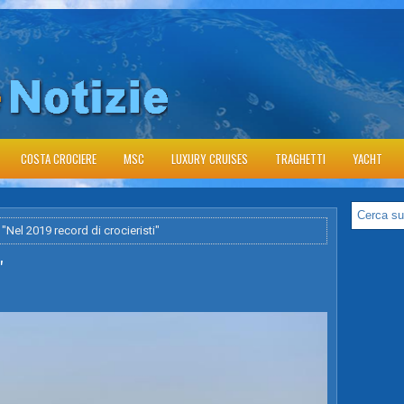
COSTA CROCIERE
MSC
LUXURY CRUISES
TRAGHETTI
YACHT
 "Nel 2019 record di crocieristi"
"