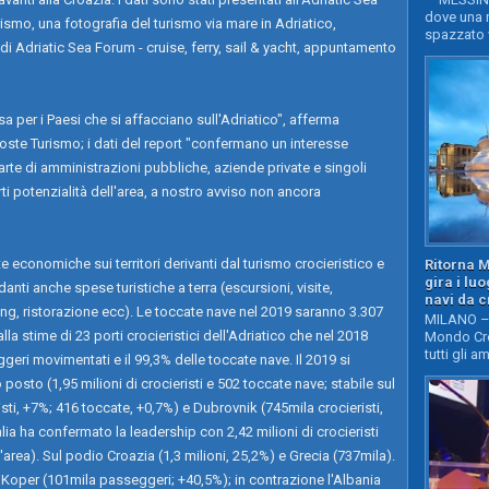
dove una n
ismo, una fotografia del turismo via mare in Adriatico,
spazzato v
i Adriatic Sea Forum - cruise, ferry, sail & yacht, appuntamento
sa per i Paesi che si affacciano sull'Adriatico", afferma
oste Turismo; i dati del report "confermano un interesse
e di amministrazioni pubbliche, aziende private e singoli
ti potenzialità dell'area, a nostro avviso non ancora
te economiche sui territori derivanti dal turismo crocieristico e
Ritorna 
gira i lu
rdanti anche spese turistiche a terra (escursioni, visite,
navi da c
ng, ristorazione ecc). Le toccate nave nel 2019 saranno 3.307
MILANO – 
alla stime di 23 porti crocieristici dell'Adriatico che nel 2018
Mondo Cro
tutti gli a
eri movimentati e il 99,3% delle toccate nave. Il 2019 si
 posto (1,95 milioni di crocieristi e 502 toccate nave; stabile sul
sti, +7%; 416 toccate, +0,7%) e Dubrovnik (745mila crocieristi,
alia ha confermato la leadership con 2,42 milioni di crocieristi
area). Sul podio Croazia (1,3 milioni, 25,2%) e Grecia (737mila).
di Koper (101mila passeggeri; +40,5%); in contrazione l'Albania