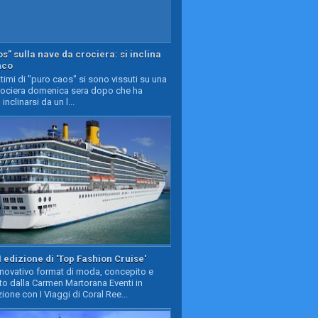
s" sulla nave da crociera: si inclina
nco
timi di "puro caos" si sono vissuti su una
rociera domenica sera dopo che ha
 inclinarsi da un l...
II edizione di 'Top Fashion Cruise'
nnovativo format di moda, concepito e
to dalla Carmen Martorana Eventi in
ione con I Viaggi di Coral Ree...