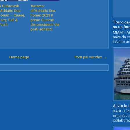
A Dubrovnik
Turismo:
l'Adriatic Sea
all’Adriatic Sea
Forum – Cruise,
Forum 2023 il
Ferry, Sail &
primo Summit
"Puro cao
Yacht
dei presidenti dei
su un fia
porti adriatici
MIAMI - At
nave da c
iniziato ad
Home page
Post più vecchio →
Al via la 
BARI - L'i
organizza
collaboraz