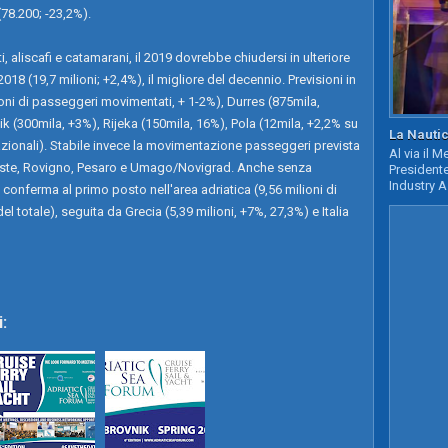
 (78.200; -23,2%).
, aliscafi e catamarani, il 2019 dovrebbe chiudersi in ulteriore
2018 (19,7 milioni; +2,4%), il migliore del decennio. Previsioni in
oni di passeggeri movimentati, + 1-2%), Durres (875mila,
k (300mila, +3%), Rijeka (150mila, 16%), Pola (12mila, +2,2% su
La Nautic
rnazionali). Stabile invece la movimentazione passeggeri prevista
Al via il 
rieste, Rovigno, Pesaro e Umago/Novigrad. Anche senza
Presidente
Industry A
i conferma al primo posto nell'area adriatica (9,56 milioni di
 totale), seguita da Grecia (5,39 milioni, +7%, 27,3%) e Italia
: