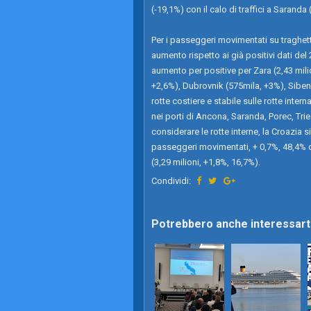
(-19,1%) con il calo di traffici a Saranda
Per i passeggeri movimentati su traghetti
aumento rispetto ai già positivi dati del 
aumento per positive per Zara (2,43 mili
+2,6%), Dubrovnik (575mila, +3%), Sibeni
rotte costiere e stabile sulle rotte inte
nei porti di Ancona, Saranda, Porec, T
considerare le rotte interne, la Croazia s
passeggeri movimentati, + 0,7%, 48,4% del
(3,29 milioni, +1,8%, 16,7%).
Condividi:
Potrebbero anche interessarti