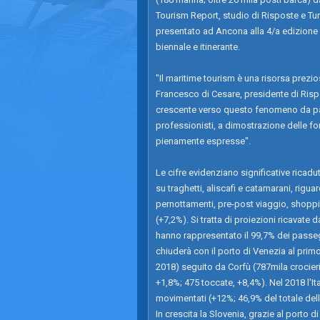
Tourism Report, studio di Risposte e Tur
presentato ad Ancona alla 4/a edizione d
biennale e itinerante.
"Il maritime tourism è una risorsa prezio
Francesco di Cesare, presidente di Risp
crescente verso questo fenomeno da part
professionisti, a dimostrazione delle for
pienamente espresse".
Le cifre evidenziano significative ricadu
su traghetti, aliscafi e catamarani, rigua
pernottamenti, pre-post viaggio, shoppi
(+7,2%). Si tratta di proiezioni ricavate d
hanno rappresentato il 99,7% dei passegg
chiuderà con il porto di Venezia al primo
2018) seguito da Corfù (787mila crocieri
+1,8%; 475 toccate, +8,4%). Nel 2018 l'It
movimentati (+12%; 46,9% del totale dell'
In crescita la Slovenia, grazie al porto 