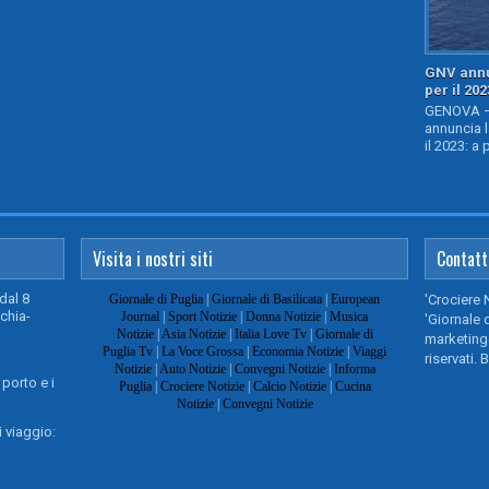
GNV annu
per il 202
GENOVA – 
annuncia l
il 2023: a 
Visita i nostri siti
Contatt
dal 8
Giornale di Puglia
|
Giornale di Basilicata
|
European
'Crociere 
chia-
Journal
|
Sport Notizie
|
Donna Notizie
|
Musica
'Giornale d
Notizie
|
Asia Notizie
|
Italia Love Tv
|
Giornale di
marketing@
Puglia Tv
|
La Voce Grossa
|
Economia Notizie
|
Viaggi
riservati. 
Notizie
|
Auto Notizie
|
Convegni Notizie
|
Informa
 porto e i
Puglia
|
Crociere Notizie
|
Calcio Notizie
|
Cucina
Notizie
|
Convegni Notizie
 viaggio: