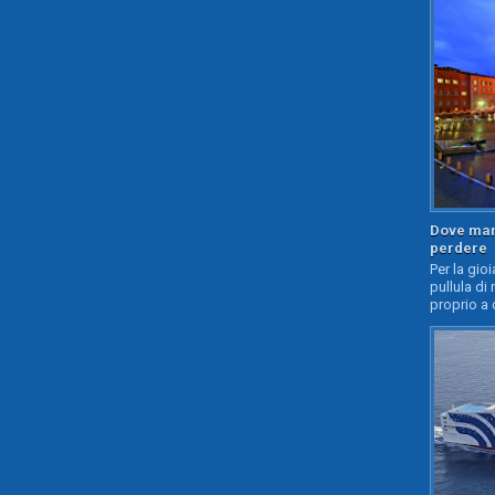
Dove mang
perdere
Per la gioi
pullula di 
proprio a 