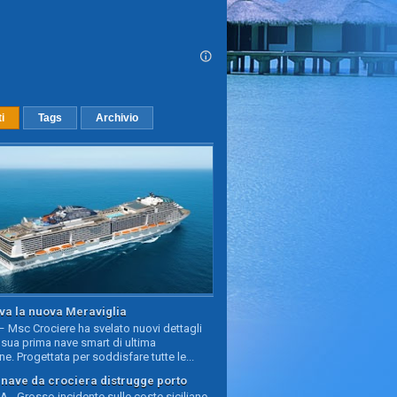
ti
Tags
Archivio
va la nuova Meraviglia
 Msc Crociere ha svelato nuovi dettagli
sua prima nave smart di ultima
e. Progettata per soddisfare tutte le...
, nave da crociera distrugge porto
 - Grosso incidente sulle coste siciliane,