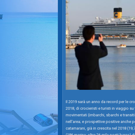
Il 2019 sarà un anno da record per le croc
2018, di crocieristi e turisti in viaggio su
movimentati (imbarchi, sbarchi e transiti
nell'area; e prospettive positive anche p
catamarani, già in crescita nel 2018 (19,7
(186 marina; oltre 26 mila posti barca) da