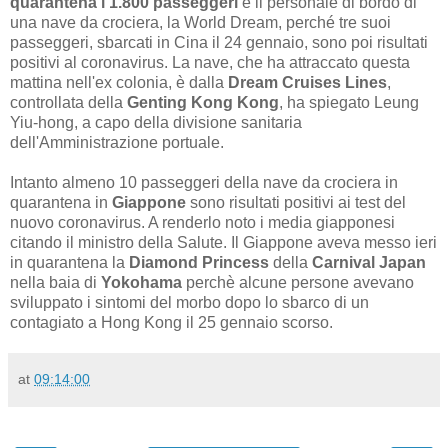
quarantena i 1.800 passeggeri
e il personale di bordo di
una nave da crociera, la World Dream, perché tre suoi
passeggeri, sbarcati in Cina il 24 gennaio, sono poi risultati
positivi al coronavirus. La nave, che ha attraccato questa
mattina nell'ex colonia, è dalla
Dream Cruises Lines
,
controllata della
Genting Kong Kong
, ha spiegato Leung
Yiu-hong, a capo della divisione sanitaria
dell'Amministrazione portuale.
Intanto almeno 10 passeggeri della nave da crociera in
quarantena in
Giappone
sono risultati positivi ai test del
nuovo coronavirus. A renderlo noto i media giapponesi
citando il ministro della Salute. Il Giappone aveva messo ieri
in quarantena la
Diamond Princess
della
Carnival Japan
nella baia di
Yokohama
perchè alcune persone avevano
sviluppato i sintomi del morbo dopo lo sbarco di un
contagiato a Hong Kong il 25 gennaio scorso.
at
09:14:00