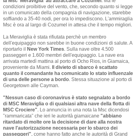
la Msc 'Meraviglia' ad attraccare a Cozumel
. Ma le
condizioni proibitive del vento, che, secondo quanto si legge
in un comunicato della compagnia di navigazione, starebbe
soffiando a 35-40 nodi, per ora lo impediscono. L'ammiraglia
Msc è ora al largo di Cozumel in attesa che il tempo migliori.
La Meraviglia è stata rifiutata perchè un membro
dell'equipaggio non sarebbe in buone condizioni di salute. A
riportarlo il
New York Times
. Sulla nave oltre 4.500
passeggeri e 1.600 membri dell'equipaggio. La nave era
arrivata martedì mattina al porto di Ocho Rios, in Giamaica,
proveniente da Miami.
Il divieto di sbarco è scattato
quanto il comandante ha comunicato lo stato influenzale
di una delle persone a bordo
. Stessa situazione al porto di
Georgetown alle Cayman.
"Nessun caso di coronavirus è stato segnalato a bordo
di MSC Meraviglia o di qualsiasi altra nave della flotta di
MSC Crociere"
. Lo annuncia in una nota la Msc dicendosi
"rammaricata" che ieri le autorità giamaicane
"abbiano
ritardato di molte ore la decisione di dare alla nostra
nave l'autorizzazione necessaria per lo sbarco dei
passeggeri"
, come hanno fatto anche le autorità di Grand