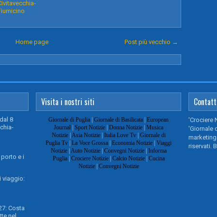
Civitavecchia-
Fiumicino
Home page
Post più vecchio →
Visita i nostri siti
Contatt
dal 8
Giornale di Puglia
|
Giornale di Basilicata
|
European
'Crociere 
chia-
Journal
|
Sport Notizie
|
Donna Notizie
|
Musica
'Giornale d
Notizie
|
Asia Notizie
|
Italia Love Tv
|
Giornale di
marketing@
Puglia Tv
|
La Voce Grossa
|
Economia Notizie
|
Viaggi
riservati. 
Notizie
|
Auto Notizie
|
Convegni Notizie
|
Informa
 porto e i
Puglia
|
Crociere Notizie
|
Calcio Notizie
|
Cucina
Notizie
|
Convegni Notizie
 viaggio:
27: Costa
te nel