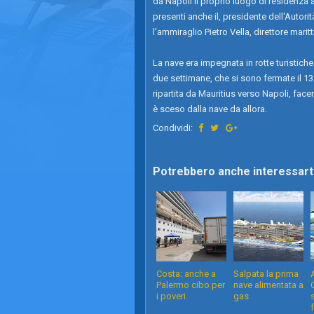
da Napoli il proprio luogo di residenza 
presenti anche il, presidente dell'Autorit
l'ammiraglio Pietro Vella, direttore mari
La nave era impegnata in rotte turistiche 
due settimane, che si sono fermate il 1
ripartita da Mauritius verso Napoli, fa
è sceso dalla nave da allora.
Condividi:
Potrebbero anche interessarti
Costa: anche a
Salpata la prima
Palermo cibo per
nave alimentata a
i poveri
gas