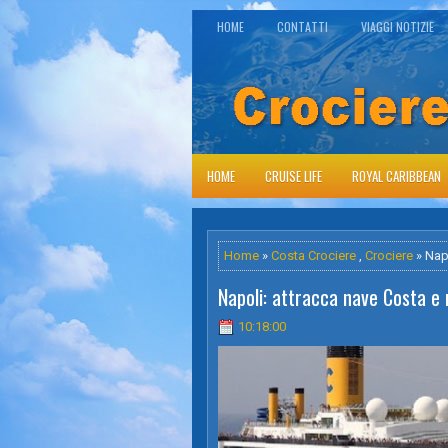
HOME
CONTATTI
VIAGGI NOTIZIE
HOME
CRUISE LIFE
ROYAL CARIBBEAN
Home
»
Costa Crociere
,
Crociere
» Napo
Napoli: attracca nave Costa e 
10:18:00