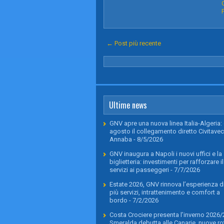
← Post più recente
Ultime news
GNV apre una nuova linea Italia-Algeria: 
agosto il collegamento diretto Civitavec
Annaba
- 8/5/2026
GNV inaugura a Napoli i nuovi uffici e la
biglietteria: investimenti per rafforzare il
servizi ai passeggeri
- 7/7/2026
Estate 2026, GNV rinnova l’esperienza di
più servizi, intrattenimento e comfort a
bordo
- 7/2/2026
Costa Crociere presenta l’inverno 2026/
Smeralda debutta alle Canarie, nuove rot