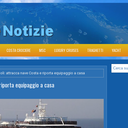
COSTA CROCIERE
MSC
LUXURY CRUISES
TRAGHETTI
YACHT
li: attracca nave Costa e riporta equipaggio a casa
riporta equipaggio a casa