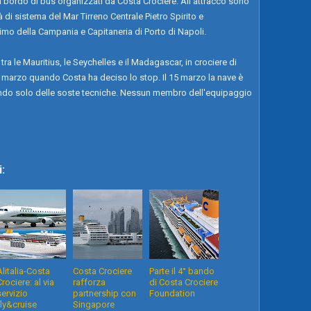
a bordo di bus organizzati da Costa Crociere. All'attracco sono
à di sistema del Mar Tirreno Centrale Pietro Spirito e
ttimo della Campania e Capitaneria di Porto di Napoli.
tra le Mauritius, le Seychelles e il Madagascar, in crociere di
3 marzo quando Costa ha deciso lo stop. Il 15 marzo la nave è
cendo solo delle soste tecniche. Nessun membro dell'equipaggio
:
Alitalia-Costa
Costa Crociere
Parte il 4° bando
Crociere: al via
rafforza
di Costa Crociere
servizio
partnership con
Foundation
fly&cruise
Singapore