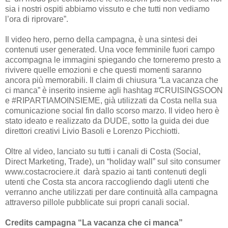
sia i nostri ospiti abbiamo vissuto e che tutti non vediamo
l’ora di riprovare”.
Il video hero, perno della campagna, è una sintesi dei
contenuti user generated. Una voce femminile fuori campo
accompagna le immagini spiegando che torneremo presto a
rivivere quelle emozioni e che questi momenti saranno
ancora più memorabili. Il claim di chiusura “La vacanza che
ci manca” è inserito insieme agli hashtag #CRUISINGSOON
e #RIPARTIAMOINSIEME, già utilizzati da Costa nella sua
comunicazione social fin dallo scorso marzo. Il video hero è
stato ideato e realizzato da DUDE, sotto la guida dei due
direttori creativi Livio Basoli e Lorenzo Picchiotti.
Oltre al video, lanciato su tutti i canali di Costa (Social,
Direct Marketing, Trade), un “holiday wall” sul sito consumer
www.costacrociere.it darà spazio ai tanti contenuti degli
utenti che Costa sta ancora raccogliendo dagli utenti che
verranno anche utilizzati per dare continuità alla campagna
attraverso pillole pubblicate sui propri canali social.
Credits campagna “La vacanza che ci manca”