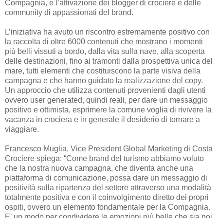
Compagnia, e l’attivazione dei blogger di crociere e delle
community di appassionati del brand.
L’iniziativa ha avuto un riscontro estremamente positivo con
la raccolta di oltre 6000 contenuti che mostrano i momenti
più belli vissuti a bordo, dalla vita sulla nave, alla scoperta
delle destinazioni, fino ai tramonti dalla prospettiva unica del
mare, tutti elementi che costituiscono la parte visiva della
campagna e che hanno guidato la realizzazione del copy.
Un approccio che utilizza contenuti provenienti dagli utenti
ovvero user generated, quindi reali, per dare un messaggio
positivo e ottimista, esprimere la comune voglia di rivivere la
vacanza in crociera e in generale il desiderio di tornare a
viaggiare.
Francesco Muglia, Vice President Global Marketing di Costa
Crociere spiega: “Come brand del turismo abbiamo voluto
che la nostra nuova campagna, che diventa anche una
piattaforma di comunicazione, possa dare un messaggio di
positività sulla ripartenza del settore attraverso una modalità
totalmente positiva e con il coinvolgimento diretto dei propri
ospiti, ovvero un elemento fondamentale per la Compagnia.
E’ un modo per condividere le emozioni più belle che sia noi