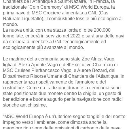
Chantiers de l'Atlantique a Saint-Nazaire, in Francia, la
tradizionale “Coin Ceremony” di MSC World Europa, la
prima nave di MSC Crociere alimentata a GNL (Gas
Naturale Liquefatto), il combustibile fossile più ecologico al
mondo.
La nuova unità, con una stazza lorda di oltre 200.000
tonnellate, entrerà in servizio nel 2022 e sarà una delle navi
da crociera alimentate a GNL tecnologicamente ed
ecologicamente più avanzate al mondo.
Le madrine della cerimonia sono state Zoe Africa Vago,
figlia di Alexa Aponte-Vago e dell’Executive Chairman di
MSC Cruises Pierfrancesco Vago, e Aurore Bezard, del
Dipartimento Risorse Umane di Chantiers de I'Atlantique, in
rappresentanza rispettivamente dell'armatore e del
costruttore. Come da tradizione durante la cerimonia sono
state posizionate due monete dentro la chiglia, un gesto di
benedizione e buona augurio per la navigazione con radici
storiche antichissime.
“MSC World Europa è un'ulteriore segno tangibile del nostro
impegno verso l’ambiente, come dimostra anche la
maggiore riduzione delle emissioni di carbonio della nave