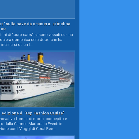
s" sulla nave da crociera: si inclina
nco
timi di "puro caos" si sono vissuti su una
rociera domenica sera dopo che ha
 inclinarsi da un l...
II edizione di 'Top Fashion Cruise'
nnovativo format di moda, concepito e
to dalla Carmen Martorana Eventi in
ione con I Viaggi di Coral Ree...