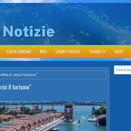
COSTA CROCIERE
MSC
LUXURY CRUISES
TRAGHETTI
YACHT
ette in crisi il turismo"
isi il turismo"