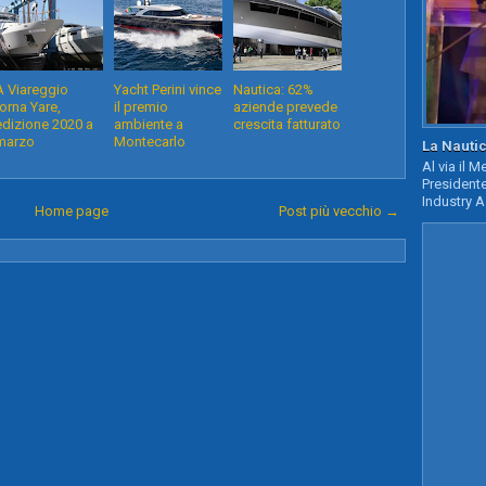
A Viareggio
Yacht Perini vince
Nautica: 62%
torna Yare,
il premio
aziende prevede
edizione 2020 a
ambiente a
crescita fatturato
marzo
Montecarlo
La Nautic
Al via il 
Presidente
Industry A
Home page
Post più vecchio →