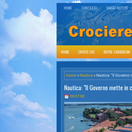
HOME
CONTATTI
VIAGGI NOTIZIE
HOME
CRUISE LIFE
ROYAL CARIBBEAN
Home
»
Nautica
» Nautica: "Il Governo m
Nautica: "Il Governo mette in cr
09:37:00