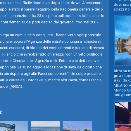
prese con la difficile ripartenza dopo il lockdown. A scatenare
dove una n
mpo, è stato il parere negativo della Ragioneria generale dello
spazzato v
il contenzioso fra 23 dei principali porti turistici italiani e lo
anoni demaniali dei porti deciso dal governo Prodi nel 2007.
spiega un comunicato congiunto - hanno vinto ogni possibile
uzionale, eppure l'Agenzia delle entrate continua a richiedere i
enti esecutivi, di blocco dei conti correnti e persino di revoca
 Rilancio che avrebbe fatto chiarezza "con un veto politico è
zione la Circolare dell'Agenzia delle Entrate che detta nuove
'imponibile Iva su noleggio e locazione di unità da diporto che
Ritorna 
in più rispetto agli altri Paesi concorrenti". Un colpo pesante
gira i lu
tti a causa del Coronavirus, mentre altri Paesi, come Francia,
navi da c
MILANO – 
iende. (ANSA).
Mondo Cro
tutti gli a
: