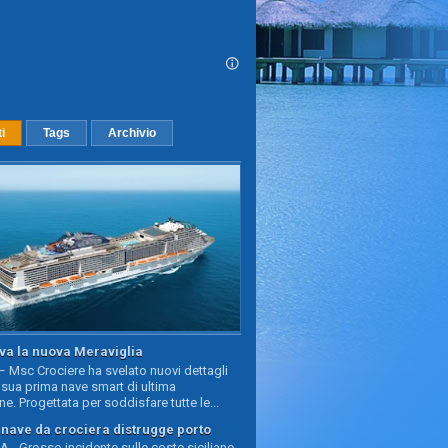
ti
Tags
Archivio
va la nuova Meraviglia
 Msc Crociere ha svelato nuovi dettagli
sua prima nave smart di ultima
e. Progettata per soddisfare tutte le...
, nave da crociera distrugge porto
 - Grosso incidente sulle coste siciliane,