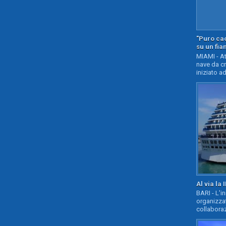
"Puro cao
su un fia
MIAMI - At
nave da c
iniziato ad
Al via la 
BARI - L'i
organizza
collaboraz