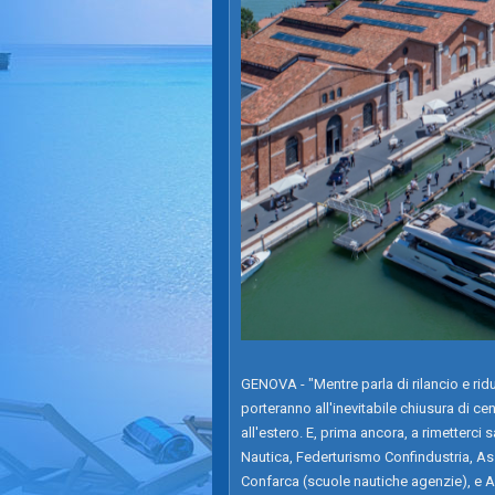
GENOVA - "Mentre parla di rilancio e rid
porteranno all'inevitabile chiusura di ce
all'estero. E, prima ancora, a rimetterci s
Nautica, Federturismo Confindustria, 
Confarca (scuole nautiche agenzie), e A