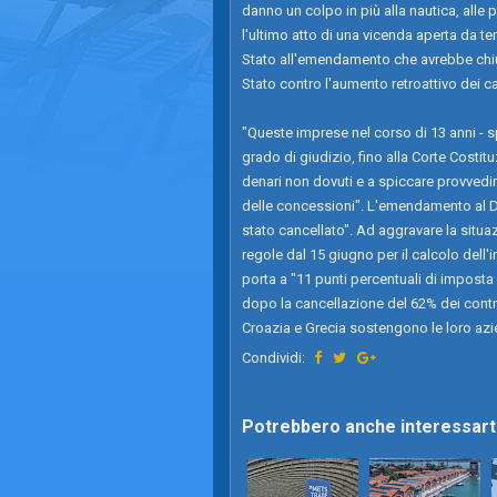
danno un colpo in più alla nautica, alle 
l'ultimo atto di una vicenda aperta da te
Stato all'emendamento che avrebbe chiuso 
Stato contro l'aumento retroattivo dei c
"Queste imprese nel corso di 13 anni - 
grado di giudizio, fino alla Corte Costit
denari non dovuti e a spiccare provvedim
delle concessioni". L'emendamento al Dl
stato cancellato". Ad aggravare la situa
regole dal 15 giugno per il calcolo dell
porta a "11 punti percentuali di imposta 
dopo la cancellazione del 62% dei contra
Croazia e Grecia sostengono le loro az
Condividi:
Potrebbero anche interessarti