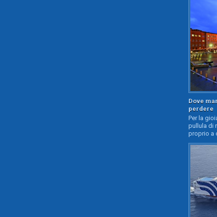
Dove mang
perdere
Per la gioi
pullula di 
proprio a 