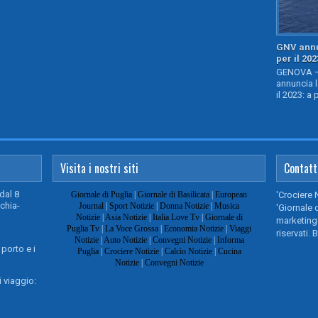
GNV annu
per il 202
GENOVA – 
annuncia l
il 2023: a 
Visita i nostri siti
Contatt
dal 8
Giornale di Puglia
|
Giornale di Basilicata
|
European
'Crociere 
chia-
Journal
|
Sport Notizie
|
Donna Notizie
|
Musica
'Giornale d
Notizie
|
Asia Notizie
|
Italia Love Tv
|
Giornale di
marketing@
Puglia Tv
|
La Voce Grossa
|
Economia Notizie
|
Viaggi
riservati. 
Notizie
|
Auto Notizie
|
Convegni Notizie
|
Informa
 porto e i
Puglia
|
Crociere Notizie
|
Calcio Notizie
|
Cucina
Notizie
|
Convegni Notizie
 viaggio: