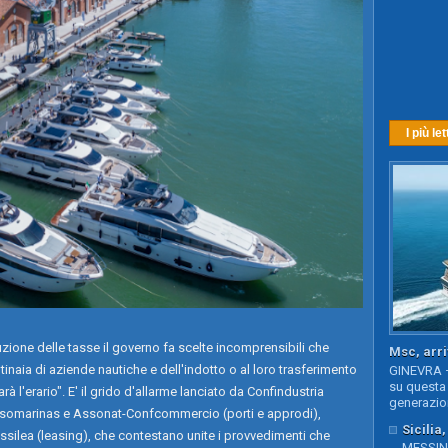
I più let
uzione delle tasse il governo fa scelte incomprensibili che
Msc, arri
ntinaia di aziende nautiche e dell'indotto o al loro trasferimento
GINEVRA –
su questa 
arà l'erario". E' il grido d'allarme lanciato da Confindustria
generazion
Assomarinas e Assonat-Confcommercio (porti e approdi),
Sicilia
ssilea (leasing), che contestano unite i provvedimenti che
MESSINA