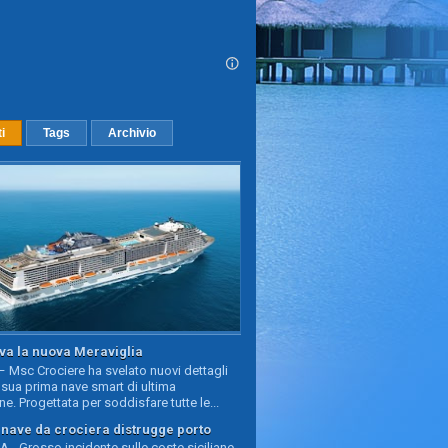
ti
Tags
Archivio
va la nuova Meraviglia
 Msc Crociere ha svelato nuovi dettagli
sua prima nave smart di ultima
e. Progettata per soddisfare tutte le...
, nave da crociera distrugge porto
 - Grosso incidente sulle coste siciliane,