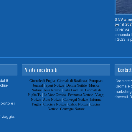
GNV annu
per il 202
GENOVA – 
annuncia l
il 2023: a 
Visita i nostri siti
Contatt
dal 8
Giornale di Puglia
|
Giornale di Basilicata
|
European
'Crociere 
chia-
Journal
|
Sport Notizie
|
Donna Notizie
|
Musica
'Giornale d
Notizie
|
Asia Notizie
|
Italia Love Tv
|
Giornale di
marketing@
Puglia Tv
|
La Voce Grossa
|
Economia Notizie
|
Viaggi
riservati. 
Notizie
|
Auto Notizie
|
Convegni Notizie
|
Informa
 porto e i
Puglia
|
Crociere Notizie
|
Calcio Notizie
|
Cucina
Notizie
|
Convegni Notizie
 viaggio: