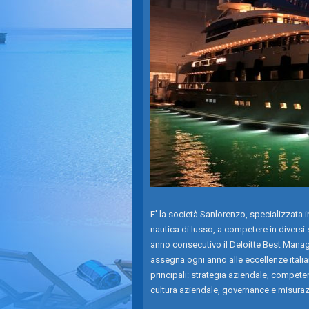
E' la società Sanlorenzo, specializzata i
nautica di lusso, a competere in diversi
anno consecutivo il Deloitte Best Mana
assegna ogni anno alle eccellenze italia
principali: strategia aziendale, compete
cultura aziendale, governance e misuraz