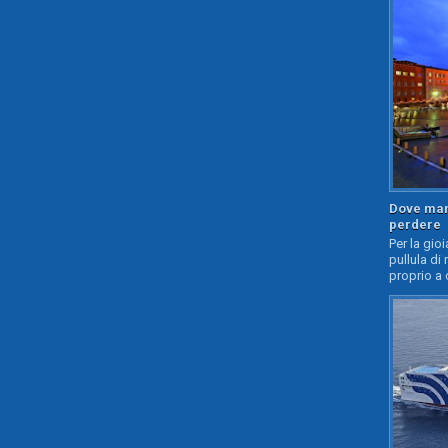
Dove mang
perdere
Per la gioi
pullula di 
proprio a 