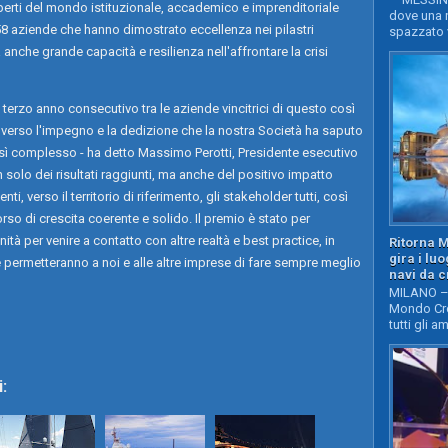
erti del mondo istituzionale, accademico e imprenditoriale
dove una n
58 aziende che hanno dimostrato eccellenza nei pilastri
spazzato v
 anche grande capacità e resilienza nell'affrontare la crisi
l terzo anno consecutivo tra le aziende vincitrici di questo così
verso l'impegno e la dedizione che la nostra Società ha saputo
sì complesso - ha detto Massimo Perotti, Presidente esecutivo
solo dei risultati raggiunti, ma anche del positivo impatto
i, verso il territorio di riferimento, gli stakeholder tutti, così
so di crescita coerente e solido. Il premio è stato per
à per venire a contatto con altre realtà e best practice, in
Ritorna 
gira i lu
permetteranno a noi e alle altre imprese di fare sempre meglio
navi da c
MILANO – 
Mondo Cro
tutti gli a
: