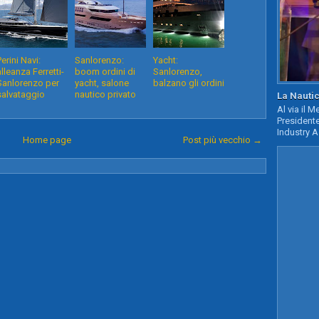
Perini Navi:
Sanlorenzo:
Yacht:
alleanza Ferretti-
boom ordini di
Sanlorenzo,
Sanlorenzo per
yacht, salone
balzano gli ordini
salvataggio
nautico privato
La Nautic
Al via il 
Presidente
Industry A
Home page
Post più vecchio →