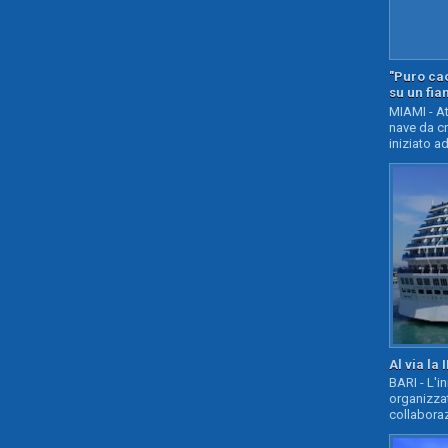
"Puro cao
su un fia
MIAMI - At
nave da c
iniziato ad
Al via la 
BARI - L'i
organizza
collaboraz