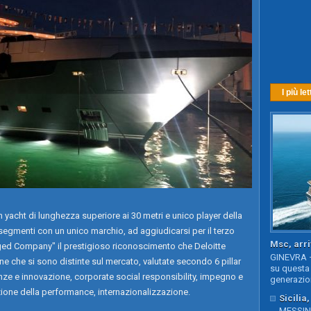
I più let
n yacht di lunghezza superiore ai 30 metri e unico player della
 segmenti con un unico marchio, ad aggiudicarsi per il terzo
Msc, arri
ged Company" il prestigioso riconoscimento che Deloitte
GINEVRA –
ne che si sono distinte sul mercato, valutate secondo 6 pillar
su questa 
nze e innovazione, corporate social responsibility, impegno e
generazion
ione della performance, internazionalizzazione.
Sicilia
MESSINA