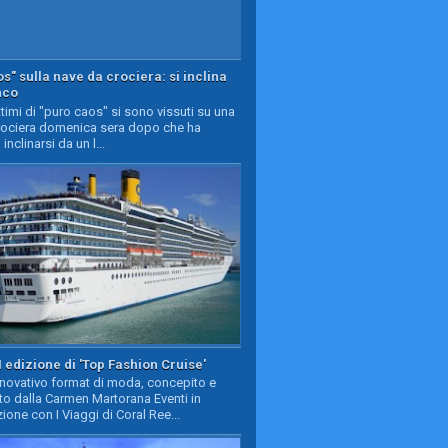
s" sulla nave da crociera: si inclina
nco
timi di "puro caos" si sono vissuti su una
rociera domenica sera dopo che ha
 inclinarsi da un l...
II edizione di 'Top Fashion Cruise'
nnovativo format di moda, concepito e
to dalla Carmen Martorana Eventi in
ione con I Viaggi di Coral Ree...