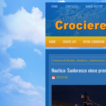
HOME
CONTATTI
VIAGGI NOTIZIE
HOME
CRUISE LIFE
ROYAL CARIBBEAN
Home
»
Deloitte
,
Nautica
,
Sanlorenzo
Nautica: Sanlorenzo vince pre
09:25:00