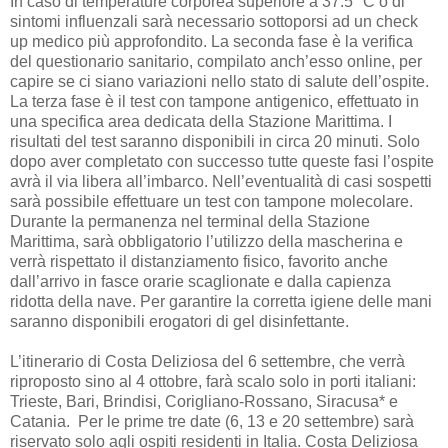
In caso di temperature corporea superiore a 37.5 °C o di
sintomi influenzali sarà necessario sottoporsi ad un check
up medico più approfondito. La seconda fase è la verifica
del questionario sanitario, compilato anch’esso online, per
capire se ci siano variazioni nello stato di salute dell’ospite.
La terza fase è il test con tampone antigenico, effettuato in
una specifica area dedicata della Stazione Marittima. I
risultati del test saranno disponibili in circa 20 minuti. Solo
dopo aver completato con successo tutte queste fasi l’ospite
avrà il via libera all’imbarco. Nell’eventualità di casi sospetti
sarà possibile effettuare un test con tampone molecolare.
Durante la permanenza nel terminal della Stazione
Marittima, sarà obbligatorio l’utilizzo della mascherina e
verrà rispettato il distanziamento fisico, favorito anche
dall’arrivo in fasce orarie scaglionate e dalla capienza
ridotta della nave. Per garantire la corretta igiene delle mani
saranno disponibili erogatori di gel disinfettante.
L’itinerario di Costa Deliziosa del 6 settembre, che verrà
riproposto sino al 4 ottobre, farà scalo solo in porti italiani:
Trieste, Bari, Brindisi, Corigliano-Rossano, Siracusa* e
Catania. Per le prime tre date (6, 13 e 20 settembre) sarà
riservato solo agli ospiti residenti in Italia. Costa Deliziosa