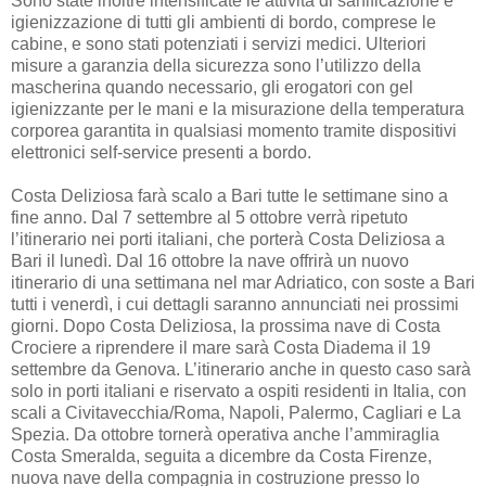
Sono state inoltre intensificate le attività di sanificazione e
igienizzazione di tutti gli ambienti di bordo, comprese le
cabine, e sono stati potenziati i servizi medici. Ulteriori
misure a garanzia della sicurezza sono l’utilizzo della
mascherina quando necessario, gli erogatori con gel
igienizzante per le mani e la misurazione della temperatura
corporea garantita in qualsiasi momento tramite dispositivi
elettronici self-service presenti a bordo.
Costa Deliziosa farà scalo a Bari tutte le settimane sino a
fine anno. Dal 7 settembre al 5 ottobre verrà ripetuto
l’itinerario nei porti italiani, che porterà Costa Deliziosa a
Bari il lunedì. Dal 16 ottobre la nave offrirà un nuovo
itinerario di una settimana nel mar Adriatico, con soste a Bari
tutti i venerdì, i cui dettagli saranno annunciati nei prossimi
giorni. Dopo Costa Deliziosa, la prossima nave di Costa
Crociere a riprendere il mare sarà Costa Diadema il 19
settembre da Genova. L’itinerario anche in questo caso sarà
solo in porti italiani e riservato a ospiti residenti in Italia, con
scali a Civitavecchia/Roma, Napoli, Palermo, Cagliari e La
Spezia. Da ottobre tornerà operativa anche l’ammiraglia
Costa Smeralda, seguita a dicembre da Costa Firenze,
nuova nave della compagnia in costruzione presso lo