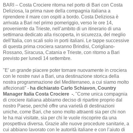
BARI – Costa Crociere ritorna nel porto di Bari con Costa
Deliziosa, la prima nave della compagnia italiana a
riprendere il mare con ospiti a bordo. Costa Deliziosa è
arrivata a Bari nel primo pomeriggio, verso le ore 14,
proveniente da Trieste, nell’ambito di un itinerario di una
settimana dedicato alla riscoperta, in sicurezza, del meglio
dell’Italia, con scali solo in porti italiani. Le tappe successive
di questa prima crociera saranno Brindisi, Corigliano-
Rossano, Siracusa, Catania e Trieste, con ritorno a Bari
previsto per lunedì 14 settembre.
"E’ un grande piacere poter tornare nuovamente in crociera
con le nostre navi a Bari, una destinazione storica della
nostra programmazione del Mediterraneo, a cui siamo molto
affezionati” -
ha dichiarato Carlo Schiavon, Country
Manager Italia Costa Crociere -.
"Come unica compagnia
di crociere italiana abbiamo deciso di ripartire proprio dal
nostro Paese, perché offre una varietà di destinazioni
uniche, come Bari, che sono molto attraenti sia per chi non
le ha mai visitate, sia per chi le vuole riscoprire da una
prospettiva diversa. Grazie alle nuove procedure sanitarie, a
cui abbiano lavorato con le autorità italiane e con l’aiuto di