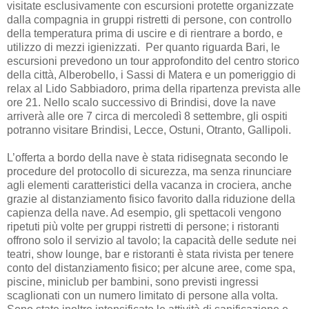
visitate esclusivamente con escursioni protette organizzate
dalla compagnia in gruppi ristretti di persone, con controllo
della temperatura prima di uscire e di rientrare a bordo, e
utilizzo di mezzi igienizzati. Per quanto riguarda Bari, le
escursioni prevedono un tour approfondito del centro storico
della città, Alberobello, i Sassi di Matera e un pomeriggio di
relax al Lido Sabbiadoro, prima della ripartenza prevista alle
ore 21. Nello scalo successivo di Brindisi, dove la nave
arriverà alle ore 7 circa di mercoledì 8 settembre, gli ospiti
potranno visitare Brindisi, Lecce, Ostuni, Otranto, Gallipoli.
L’offerta a bordo della nave è stata ridisegnata secondo le
procedure del protocollo di sicurezza, ma senza rinunciare
agli elementi caratteristici della vacanza in crociera, anche
grazie al distanziamento fisico favorito dalla riduzione della
capienza della nave. Ad esempio, gli spettacoli vengono
ripetuti più volte per gruppi ristretti di persone; i ristoranti
offrono solo il servizio al tavolo; la capacità delle sedute nei
teatri, show lounge, bar e ristoranti è stata rivista per tenere
conto del distanziamento fisico; per alcune aree, come spa,
piscine, miniclub per bambini, sono previsti ingressi
scaglionati con un numero limitato di persone alla volta.