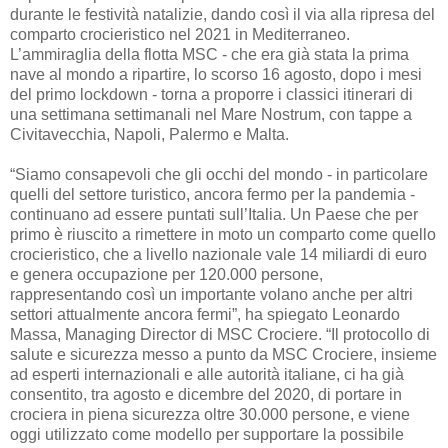
durante le festività natalizie, dando così il via alla ripresa del
comparto crocieristico nel 2021 in Mediterraneo.
L’ammiraglia della flotta MSC - che era già stata la prima
nave al mondo a ripartire, lo scorso 16 agosto, dopo i mesi
del primo lockdown - torna a proporre i classici itinerari di
una settimana settimanali nel Mare Nostrum, con tappe a
Civitavecchia, Napoli, Palermo e Malta.
“Siamo consapevoli che gli occhi del mondo - in particolare
quelli del settore turistico, ancora fermo per la pandemia -
continuano ad essere puntati sull’Italia. Un Paese che per
primo è riuscito a rimettere in moto un comparto come quello
crocieristico, che a livello nazionale vale 14 miliardi di euro
e genera occupazione per 120.000 persone,
rappresentando così un importante volano anche per altri
settori attualmente ancora fermi”, ha spiegato Leonardo
Massa, Managing Director di MSC Crociere. “Il protocollo di
salute e sicurezza messo a punto da MSC Crociere, insieme
ad esperti internazionali e alle autorità italiane, ci ha già
consentito, tra agosto e dicembre del 2020, di portare in
crociera in piena sicurezza oltre 30.000 persone, e viene
oggi utilizzato come modello per supportare la possibile