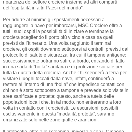
ripartenza del settore crociere insieme ad altri comparti
dell’ospitalità in altri Paesi del mondo”.
Per ridurre al minimo gli spostamenti necessari a
raggiungere la nave per imbarcarsi, MSC Crociere offre a
tutti i suoi ospiti la possibilità di iniziare e terminare la
crociera scegliendo il porto più vicino a casa tra quelli
previsti dall’itinerario. Una volta raggiunto il terminal
crociere, gli ospiti dovranno sottoporsi ai controlli previsti dal
protocollo di salute e sicurezza, tra cui il tampone antigene;
successivamente potranno salire a bordo, entrando di fatto
in una sorta di “bolla” sanitaria e di protezione sociale per
tutta la durata della crociera. Anche chi scenderà a terra per
visitare i luoghi toccati dalla nave, infatti, continuerà a
restare all’interno di una “bolla” che impedisce contatti con
chi non è stato sottoposto a tampone e prevede solo visite in
aree sanificate e protette; questo, anche a tutela delle
popolazioni locali che, in tal modo, non entreranno a loro
volta in contatto con i crocieristi. Le escursioni, possibili
esclusivamente in questa “modalità protetta”, saranno
organizzate solo nelle zone gialle e arancioni.
Il protocollo, oltre allo screening universale con il tampone