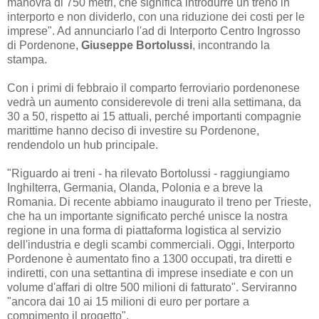
manovra di 750 metri, che significa introdurre un treno in
interporto e non dividerlo, con una riduzione dei costi per le
imprese". Ad annunciarlo l'ad di Interporto Centro Ingrosso
di Pordenone,
Giuseppe Bortolussi
, incontrando la
stampa.
Con i primi di febbraio il comparto ferroviario pordenonese
vedrà un aumento considerevole di treni alla settimana, da
30 a 50, rispetto ai 15 attuali, perché importanti compagnie
marittime hanno deciso di investire su Pordenone,
rendendolo un hub principale.
"Riguardo ai treni - ha rilevato Bortolussi - raggiungiamo
Inghilterra, Germania, Olanda, Polonia e a breve la
Romania. Di recente abbiamo inaugurato il treno per Trieste,
che ha un importante significato perché unisce la nostra
regione in una forma di piattaforma logistica al servizio
dell'industria e degli scambi commerciali. Oggi, Interporto
Pordenone è aumentato fino a 1300 occupati, tra diretti e
indiretti, con una settantina di imprese insediate e con un
volume d'affari di oltre 500 milioni di fatturato". Serviranno
"ancora dai 10 ai 15 milioni di euro per portare a
compimento il progetto".