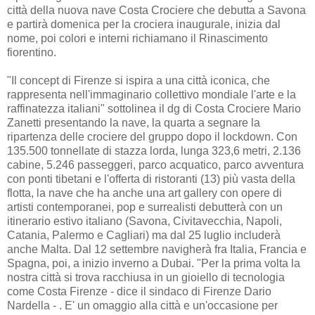
città della nuova nave Costa Crociere che debutta a Savona
e partirà domenica per la crociera inaugurale, inizia dal
nome, poi colori e interni richiamano il Rinascimento
fiorentino.
"Il concept di Firenze si ispira a una città iconica, che
rappresenta nell'immaginario collettivo mondiale l'arte e la
raffinatezza italiani" sottolinea il dg di Costa Crociere Mario
Zanetti presentando la nave, la quarta a segnare la
ripartenza delle crociere del gruppo dopo il lockdown. Con
135.500 tonnellate di stazza lorda, lunga 323,6 metri, 2.136
cabine, 5.246 passeggeri, parco acquatico, parco avventura
con ponti tibetani e l'offerta di ristoranti (13) più vasta della
flotta, la nave che ha anche una art gallery con opere di
artisti contemporanei, pop e surrealisti debutterà con un
itinerario estivo italiano (Savona, Civitavecchia, Napoli,
Catania, Palermo e Cagliari) ma dal 25 luglio includerà
anche Malta. Dal 12 settembre navigherà fra Italia, Francia e
Spagna, poi, a inizio inverno a Dubai. "Per la prima volta la
nostra città si trova racchiusa in un gioiello di tecnologia
come Costa Firenze - dice il sindaco di Firenze Dario
Nardella - . E' un omaggio alla città e un'occasione per