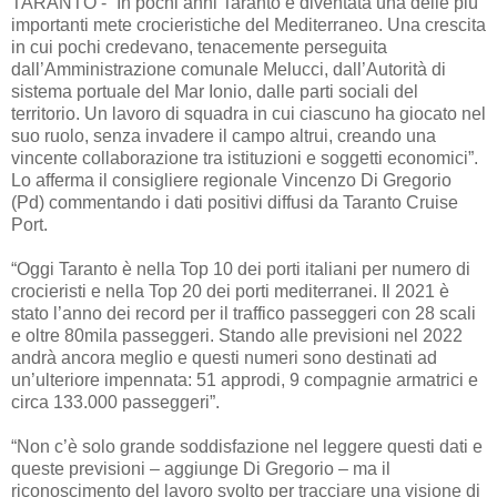
TARANTO - “In pochi anni Taranto è diventata una delle più
importanti mete crocieristiche del Mediterraneo. Una crescita
in cui pochi credevano, tenacemente perseguita
dall’Amministrazione comunale Melucci, dall’Autorità di
sistema portuale del Mar Ionio, dalle parti sociali del
territorio. Un lavoro di squadra in cui ciascuno ha giocato nel
suo ruolo, senza invadere il campo altrui, creando una
vincente collaborazione tra istituzioni e soggetti economici”.
Lo afferma il consigliere regionale Vincenzo Di Gregorio
(Pd) commentando i dati positivi diffusi da Taranto Cruise
Port.
“Oggi Taranto è nella Top 10 dei porti italiani per numero di
crocieristi e nella Top 20 dei porti mediterranei. Il 2021 è
stato l’anno dei record per il traffico passeggeri con 28 scali
e oltre 80mila passeggeri. Stando alle previsioni nel 2022
andrà ancora meglio e questi numeri sono destinati ad
un’ulteriore impennata: 51 approdi, 9 compagnie armatrici e
circa 133.000 passeggeri”.
“Non c’è solo grande soddisfazione nel leggere questi dati e
queste previsioni – aggiunge Di Gregorio – ma il
riconoscimento del lavoro svolto per tracciare una visione di