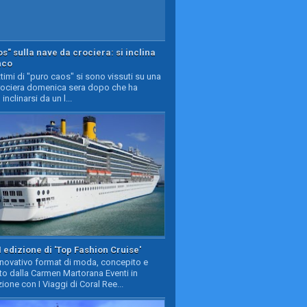
s" sulla nave da crociera: si inclina
nco
timi di "puro caos" si sono vissuti su una
rociera domenica sera dopo che ha
 inclinarsi da un l...
II edizione di 'Top Fashion Cruise'
nnovativo format di moda, concepito e
to dalla Carmen Martorana Eventi in
ione con I Viaggi di Coral Ree...