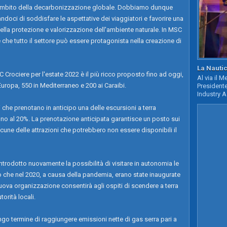
l’ambito della decarbonizzazione globale. Dobbiamo dunque
ndoci di soddisfare le aspettative dei viaggiatori e favorire una
a protezione e valorizzazione dell'ambiente naturale. In MSC
che tutto il settore può essere protagonista nella creazione di
La Nautic
 Crociere per l'estate 2022 è il più ricco proposto fino ad oggi,
Al via il 
Europa, 550 in Mediterraneo e 200 ai Caraibi.
Presidente
Industry A
ti che prenotano in anticipo una delle escursioni a terra
ino al 20%. La prenotazione anticipata garantisce un posto sui
alcune delle attrazioni che potrebbero non essere disponibili il
ntrodotto nuovamente la possibilità di visitare in autonomia le
po che nel 2020, a causa della pandemia, erano state inaugurate
 nuova organizzazione consentirà agli ospiti di scendere a terra
torità locali.
ngo termine di raggiungere emissioni nette di gas serra pari a