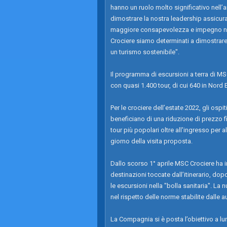
hanno un ruolo molto significativo nel
dimostrare la nostra leadership assicura
maggiore consapevolezza e impegno nell
Crociere siamo determinati a dimostrare 
un turismo sostenibile".
Il programma di escursioni a terra di MSC
con quasi 1.400 tour, di cui 640 in Nord 
Per le crociere dell’estate 2022, gli ospi
beneficiano di una riduzione di prezzo f
tour più popolari oltre all'ingresso per 
giorno della visita proposta.
Dallo scorso 1° aprile MSC Crociere ha i
destinazioni toccate dall’itinerario, do
le escursioni nella "bolla sanitaria". La
nel rispetto delle norme stabilite dalle au
La Compagnia si è posta l’obiettivo a lu