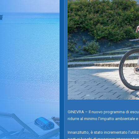
GINEVRA – Il nuovo programma di escursio
ridurre al minimo l'impatto ambientale e s
Innanzitutto, è stato incrementato l’utiliz