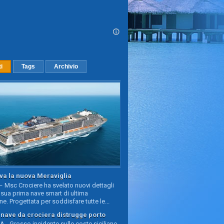
ti
Tags
Archivio
va la nuova Meraviglia
 Msc Crociere ha svelato nuovi dettagli
sua prima nave smart di ultima
e. Progettata per soddisfare tutte le...
, nave da crociera distrugge porto
 - Grosso incidente sulle coste siciliane,