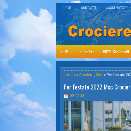
HOME
CONTATTI
VIAGGI NOTIZIE
HOME
CRUISE LIFE
ROYAL CARIBBEAN
Home
»
Crociere
,
Msc
» Per l'estate 2
Per l'estate 2022 Msc Crociere
09:17:00