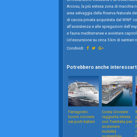
Arcosu, la più estesa zona di macchia ne
area selvaggia della Riserva Naturale del
di caccia privata acquistata dal WWF co
all'assistenza e alle spiegazioni dell'espe
e fauna mediterranee e avvistare caprioli
Un'escursione su circa 5 km di sentieri 
Condividi:
Potrebbero anche interessarti
Ferragosto:
Costa Crociere:
boom crociere
raggiunta intesa
nei porti italiani
con Trenitalia per
sostenere
mobilità
sostenibile