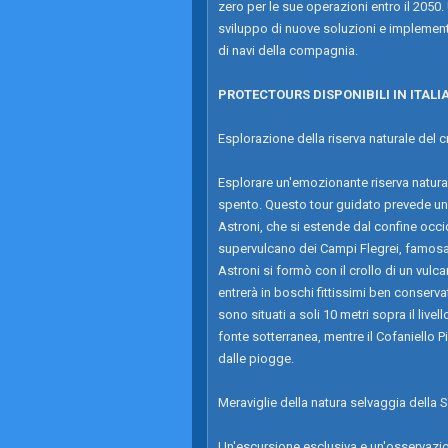
zero per le sue operazioni entro il 2050
sviluppo di nuove soluzioni e implement
di navi della compagnia.
PROTECTOURS DISPONIBILI IN ITALI
Esplorazione della riserva naturale del c
Esplorare un'emozionante riserva naturale
spento. Questo tour guidato prevede una
Astroni, che si estende dal confine occi
supervulcano dei Campi Flegrei, famosa 
Astroni si formò con il crollo di un vul
entrerà in boschi fittissimi ben conservat
sono situati a soli 10 metri sopra il live
fonte sotterranea, mentre il Cofaniello P
dalle piogge.
Meraviglie della natura selvaggia della
Un'escursione esclusiva e un'osservazion