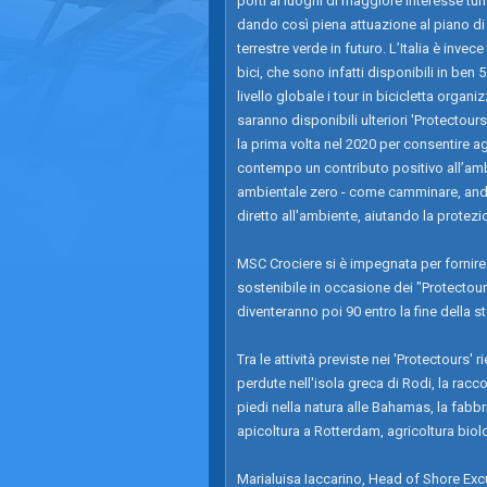
porti ai luoghi di maggiore interesse tu
dando così piena attuazione al piano di
terrestre verde in futuro. L’Italia è invec
bici, che sono infatti disponibili in ben
livello globale i tour in bicicletta orga
saranno disponibili ulteriori 'Protectour
la prima volta nel 2020 per consentire a
contempo un contributo positivo all’ambi
ambientale zero - come camminare, andare
diretto all'ambiente, aiutando la protezi
MSC Crociere si è impegnata per fornire
sostenibile in occasione dei "Protectours"
diventeranno poi 90 entro la fine della s
Tra le attività previste nei 'Protectours' 
perdute nell'isola greca di Rodi, la racco
piedi nella natura alle Bahamas, la fabbr
apicoltura a Rotterdam, agricoltura biolo
Marialuisa Iaccarino, Head of Shore Excur