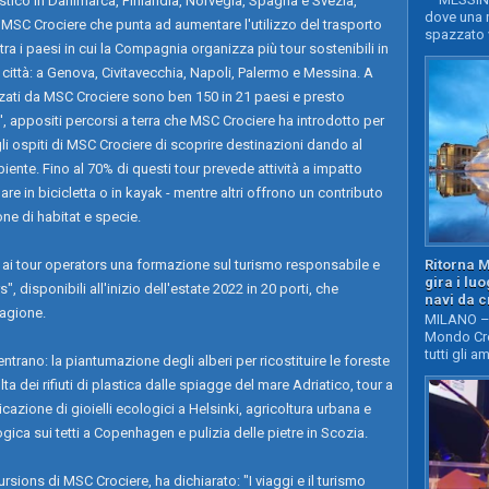
ristico in Danimarca, Finlandia, Norvegia, Spagna e Svezia,
dove una n
 MSC Crociere che punta ad aumentare l'utilizzo del trasporto
spazzato v
e tra i paesi in cui la Compagnia organizza più tour sostenibili in
 5 città: a Genova, Civitavecchia, Napoli, Palermo e Messina. A
nizzati da MSC Crociere sono ben 150 in 21 paesi e presto
s', appositi percorsi a terra che MSC Crociere ha introdotto per
gli ospiti di MSC Crociere di scoprire destinazioni dando al
ente. Fino al 70% di questi tour prevede attività a impatto
 in bicicletta o in kayak - mentre altri offrono un contributo
one di habitat e specie.
Ritorna 
 ai tour operators una formazione sul turismo responsabile e
gira i lu
, disponibili all'inizio dell'estate 2022 in 20 porti, che
navi da c
tagione.
MILANO – 
Mondo Cro
tutti gli a
rientrano: la piantumazione degli alberi per ricostituire le foreste
lta dei rifiuti di plastica dalle spiagge del mare Adriatico, tour a
icazione di gioielli ecologici a Helsinki, agricoltura urbana e
gica sui tetti a Copenhagen e pulizia delle pietre in Scozia.
sions di MSC Crociere, ha dichiarato: "I viaggi e il turismo