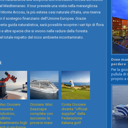
l Mediterraneo. Il tour prevede una visita nella meravigliosa
 Monte Arcosu, la più estesa oasi naturale d'Italia, una riserva
n il sostegno finanziario dell'Unione Europea. Grazie
rta guida naturalistica, sarà possible scoprire i vari tipi di flora
 e altre specie che si vivono nelle radure della foresta.
nel totale rispetto del ricco ambiente incontaminato.
Dove mang
:
perdere
Per la gioi
pullula di 
proprio a 
Msc Crociere
Crociere: Msc
Costa Crociere
presenta
Seascape
diventa “official
Robotron,
completa con
supplier” della
l'ultimo
successo le
Federazione
divertimento high
prove in mare
italiana golf
tech in esclusiva