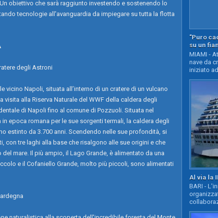
. Un obiettivo che sarà raggiunto investendo e sostenendo lo
ando tecnologie all'avanguardia da impiegare su tutta la flotta
"Puro cao
su un fia
A
MIAMI - At
nave da c
ratere degli Astroni
iniziato ad
 vicino Napoli, situata all’interno di un cratere di un vulcano
 visita alla Riserva Naturale del WWF della caldera degli
dentale di Napoli fino al comune di Pozzuoli. Situata nel
in epoca romana per le sue sorgenti termali, la caldera degli
cano estinto da 3.700 anni. Scendendo nelle sue profondità, si
i, con tre laghi alla base che risalgono alle sue origini e che
llo del mare. Il più ampio, il Lago Grande, è alimentato da una
iccolo e il Cofaniello Grande, molto più piccoli, sono alimentati
Al via la 
BARI - L'i
organizza
 Sardegna
collaboraz
e naturalistica alla scoperta dell'incredibile foresta del Monte