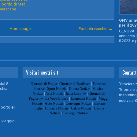
a bordo di Msc
Seascape
GNV annu
per il 202
Home page
Post più vecchio →
GENOVA – 
annuncia l
il 2023: a 
Visita i nostri siti
Contatt
dal 8
Giornale di Puglia
|
Giornale di Basilicata
|
European
'Crociere 
chia-
Journal
|
Sport Notizie
|
Donna Notizie
|
Musica
'Giornale d
Notizie
|
Asia Notizie
|
Italia Love Tv
|
Giornale di
marketing@
Puglia Tv
|
La Voce Grossa
|
Economia Notizie
|
Viaggi
riservati. 
Notizie
|
Auto Notizie
|
Convegni Notizie
|
Informa
 porto e i
Puglia
|
Crociere Notizie
|
Calcio Notizie
|
Cucina
Notizie
|
Convegni Notizie
 viaggio: