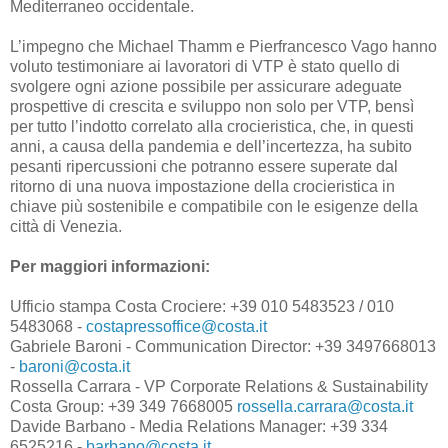
Mediterraneo occidentale.
L’impegno che Michael Thamm e Pierfrancesco Vago hanno
voluto testimoniare ai lavoratori di VTP è stato quello di
svolgere ogni azione possibile per assicurare adeguate
prospettive di crescita e sviluppo non solo per VTP, bensì
per tutto l’indotto correlato alla crocieristica, che, in questi
anni, a causa della pandemia e dell’incertezza, ha subito
pesanti ripercussioni che potranno essere superate dal
ritorno di una nuova impostazione della crocieristica in
chiave più sostenibile e compatibile con le esigenze della
città di Venezia.
Per maggiori informazioni:
Ufficio stampa Costa Crociere: +39 010 5483523 / 010
5483068 -
costapressoffice@costa.it
Gabriele Baroni - Communication Director: +39 3497668013
-
baroni@costa.it
Rossella Carrara - VP Corporate Relations & Sustainability
Costa Group: +39 349 7668005
rossella.carrara@costa.it
Davide Barbano - Media Relations Manager: +39 334
6525216 -
barbano@costa.it