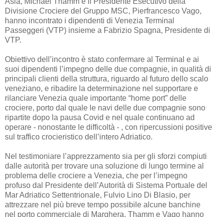
Asia, Michael Thamm e il Presidente Esecutivo della
Divisione Crociere del Gruppo MSC, Pierfrancesco Vago,
hanno incontrato i dipendenti di Venezia Terminal
Passeggeri (VTP) insieme a Fabrizio Spagna, Presidente di
VTP.
Obiettivo dell’incontro è stato confermare al Terminal e ai
suoi dipendenti l’impegno delle due compagnie, in qualità di
principali clienti della struttura, riguardo al futuro dello scalo
veneziano, e ribadire la determinazione nel supportare e
rilanciare Venezia quale importante “home port” delle
crociere, porto dal quale le navi delle due compagnie sono
ripartite dopo la pausa Covid e nel quale continuano ad
operare - nonostante le difficoltà - , con ripercussioni positive
sul traffico crocieristico dell’intero Adriatico.
Nel testimoniare l’apprezzamento sia per gli sforzi compiuti
dalle autorità per trovare una soluzione di lungo termine al
problema delle crociere a Venezia, che per l’impegno
profuso dal Presidente dell’Autorità di Sistema Portuale del
Mar Adriatico Settentrionale, Fulvio Lino Di Blasio, per
attrezzare nel più breve tempo possibile alcune banchine
nel porto commerciale di Marghera, Thamm e Vago hanno