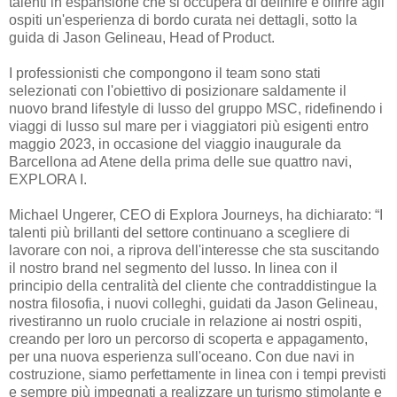
talenti in espansione che si occuperà di definire e offrire agli
ospiti un'esperienza di bordo curata nei dettagli, sotto la
guida di Jason Gelineau, Head of Product.
I professionisti che compongono il team sono stati
selezionati con l'obiettivo di posizionare saldamente il
nuovo brand lifestyle di lusso del gruppo MSC, ridefinendo i
viaggi di lusso sul mare per i viaggiatori più esigenti entro
maggio 2023, in occasione del viaggio inaugurale da
Barcellona ad Atene della prima delle sue quattro navi,
EXPLORA I.
Michael Ungerer, CEO di Explora Journeys, ha dichiarato: “I
talenti più brillanti del settore continuano a scegliere di
lavorare con noi, a riprova dell'interesse che sta suscitando
il nostro brand nel segmento del lusso. In linea con il
principio della centralità del cliente che contraddistingue la
nostra filosofia, i nuovi colleghi, guidati da Jason Gelineau,
rivestiranno un ruolo cruciale in relazione ai nostri ospiti,
creando per loro un percorso di scoperta e appagamento,
per una nuova esperienza sull'oceano. Con due navi in
costruzione, siamo perfettamente in linea con i tempi previsti
e sempre più impegnati a realizzare un turismo stimolante e