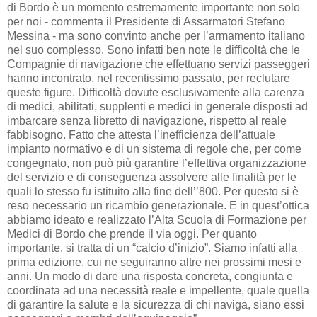
di Bordo è un momento estremamente importante non solo
per noi - commenta il Presidente di Assarmatori Stefano
Messina - ma sono convinto anche per l’armamento italiano
nel suo complesso. Sono infatti ben note le difficoltà che le
Compagnie di navigazione che effettuano servizi passeggeri
hanno incontrato, nel recentissimo passato, per reclutare
queste figure. Difficoltà dovute esclusivamente alla carenza
di medici, abilitati, supplenti e medici in generale disposti ad
imbarcare senza libretto di navigazione, rispetto al reale
fabbisogno. Fatto che attesta l’inefficienza dell’attuale
impianto normativo e di un sistema di regole che, per come
congegnato, non può più garantire l’effettiva organizzazione
del servizio e di conseguenza assolvere alle finalità per le
quali lo stesso fu istituito alla fine dell’’800. Per questo si è
reso necessario un ricambio generazionale. E in quest’ottica
abbiamo ideato e realizzato l’Alta Scuola di Formazione per
Medici di Bordo che prende il via oggi. Per quanto
importante, si tratta di un “calcio d’inizio”. Siamo infatti alla
prima edizione, cui ne seguiranno altre nei prossimi mesi e
anni. Un modo di dare una risposta concreta, congiunta e
coordinata ad una necessità reale e impellente, quale quella
di garantire la salute e la sicurezza di chi naviga, siano essi