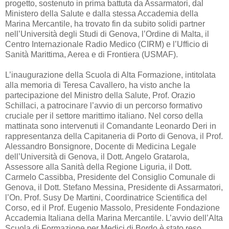
progetto, sostenuto in prima battuta da Assarmatori, dal
Ministero della Salute e dalla stessa Accademia della
Marina Mercantile, ha trovato fin da subito solidi partner
nell’Università degli Studi di Genova, l’Ordine di Malta, il
Centro Internazionale Radio Medico (CIRM) e l’Ufficio di
Sanità Marittima, Aerea e di Frontiera (USMAF).
L’inaugurazione della Scuola di Alta Formazione, intitolata
alla memoria di Teresa Cavallero, ha visto anche la
partecipazione del Ministro della Salute, Prof. Orazio
Schillaci, a patrocinare l’avvio di un percorso formativo
cruciale per il settore marittimo italiano. Nel corso della
mattinata sono intervenuti il Comandante Leonardo Deri in
rappresentanza della Capitaneria di Porto di Genova, il Prof.
Alessandro Bonsignore, Docente di Medicina Legale
dell’Università di Genova, il Dott. Angelo Gratarola,
Assessore alla Sanità della Regione Liguria, il Dott.
Carmelo Cassibba, Presidente del Consiglio Comunale di
Genova, il Dott. Stefano Messina, Presidente di Assarmatori,
l’On. Prof. Susy De Martini, Coordinatrice Scientifica del
Corso, ed il Prof. Eugenio Massolo, Presidente Fondazione
Accademia Italiana della Marina Mercantile. L’avvio dell’Alta
Scuola di Formazione per Medici di Bordo è stato reso