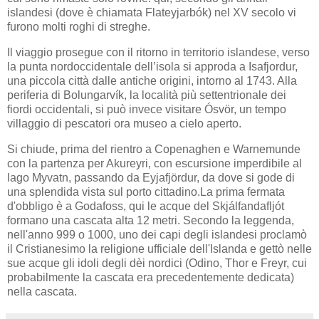
islandesi (dove è chiamata Flateyjarbók) nel XV secolo vi
furono molti roghi di streghe.
Il viaggio prosegue con il ritorno in territorio islandese, verso
la punta nordoccidentale dell’isola si approda a Isafjordur,
una piccola città dalle antiche origini, intorno al 1743. Alla
periferia di Bolungarvík, la località più settentrionale dei
fiordi occidentali, si può invece visitare Ósvör, un tempo
villaggio di pescatori ora museo a cielo aperto.
Si chiude, prima del rientro a Copenaghen e Warnemunde
con la partenza per Akureyri, con escursione imperdibile al
lago Myvatn, passando da Eyjafjördur, da dove si gode di
una splendida vista sul porto cittadino.La prima fermata
d'obbligo è a Godafoss, qui le acque del Skjálfandafljót
formano una cascata alta 12 metri. Secondo la leggenda,
nell'anno 999 o 1000, uno dei capi degli islandesi proclamò
il Cristianesimo la religione ufficiale dell'Islanda e gettò nelle
sue acque gli idoli degli dèi nordici (Odino, Thor e Freyr, cui
probabilmente la cascata era precedentemente dedicata)
nella cascata.