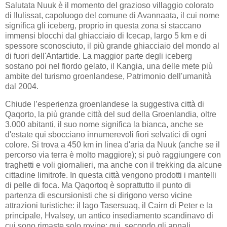
Salutata Nuuk è il momento del grazioso villaggio colorato
di Ilulissat, capoluogo del comune di Avannaata, il cui nome
significa gli iceberg, proprio in questa zona si staccano
immensi blocchi dal ghiacciaio di Icecap, largo 5 km e di
spessore sconosciuto, il più grande ghiacciaio del mondo al
di fuori dell'Antartide. La maggior parte degli iceberg
sostano poi nel fiordo gelato, il Kangia, una delle mete più
ambite del turismo groenlandese, Patrimonio dell'umanità
dal 2004.
Chiude l’esperienza groenlandese la suggestiva città di
Qaqorto, la più grande città del sud della Groenlandia, oltre
3.000 abitanti, il suo nome significa la bianca, anche se
d'estate qui sbocciano innumerevoli fiori selvatici di ogni
colore. Si trova a 450 km in linea d'aria da Nuuk (anche se il
percorso via terra è molto maggiore); si può raggiungere con
traghetti e voli giornalieri, ma anche con il trekking da alcune
cittadine limitrofe. In questa città vengono prodotti i mantelli
di pelle di foca. Ma Qaqortoq è soprattutto il punto di
partenza di escursionisti che si dirigono verso vicine
attrazioni turistiche: il lago Tasersuaq, il Cairn di Peter e la
principale, Hvalsey, un antico insediamento scandinavo di
cui sono rimaste solo rovine: qui, secondo gli annali