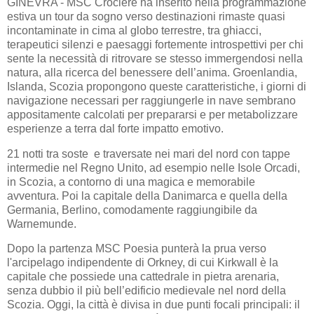
GINEVRA - MSC Crociere ha inserito nella programmazione
estiva un tour da sogno verso destinazioni rimaste quasi
incontaminate in cima al globo terrestre, tra ghiacci,
terapeutici silenzi e paesaggi fortemente introspettivi per chi
sente la necessità di ritrovare se stesso immergendosi nella
natura, alla ricerca del benessere dell’anima. Groenlandia,
Islanda, Scozia propongono queste caratteristiche, i giorni di
navigazione necessari per raggiungerle in nave sembrano
appositamente calcolati per prepararsi e per metabolizzare
esperienze a terra dal forte impatto emotivo.
21 notti tra soste e traversate nei mari del nord con tappe
intermedie nel Regno Unito, ad esempio nelle Isole Orcadi,
in Scozia, a contorno di una magica e memorabile
avventura. Poi la capitale della Danimarca e quella della
Germania, Berlino, comodamente raggiungibile da
Warnemunde.
Dopo la partenza MSC Poesia punterà la prua verso
l'arcipelago indipendente di Orkney, di cui Kirkwall è la
capitale che possiede una cattedrale in pietra arenaria,
senza dubbio il più bell’edificio medievale nel nord della
Scozia. Oggi, la città è divisa in due punti focali principali: il