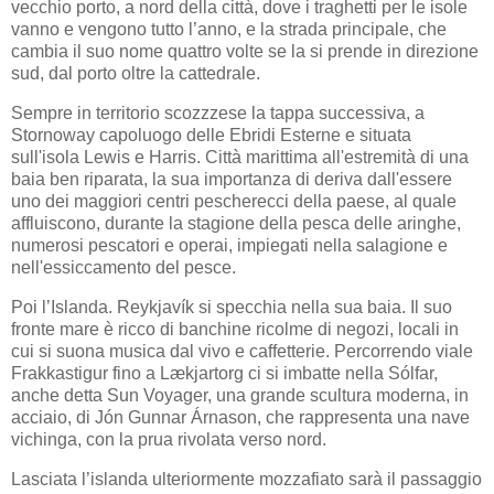
vecchio porto, a nord della città, dove i traghetti per le isole
vanno e vengono tutto l’anno, e la strada principale, che
cambia il suo nome quattro volte se la si prende in direzione
sud, dal porto oltre la cattedrale.
Sempre in territorio scozzzese la tappa successiva, a
Stornoway capoluogo delle Ebridi Esterne e situata
sull'isola Lewis e Harris. Città marittima all'estremità di una
baia ben riparata, la sua importanza di deriva dall'essere
uno dei maggiori centri pescherecci della paese, al quale
affluiscono, durante la stagione della pesca delle aringhe,
numerosi pescatori e operai, impiegati nella salagione e
nell'essiccamento del pesce.
Poi l’Islanda. Reykjavík si specchia nella sua baia. Il suo
fronte mare è ricco di banchine ricolme di negozi, locali in
cui si suona musica dal vivo e caffetterie. Percorrendo viale
Frakkastigur fino a Lækjartorg ci si imbatte nella Sólfar,
anche detta Sun Voyager, una grande scultura moderna, in
acciaio, di Jón Gunnar Árnason, che rappresenta una nave
vichinga, con la prua rivolata verso nord.
Lasciata l’islanda ulteriormente mozzafiato sarà il passaggio