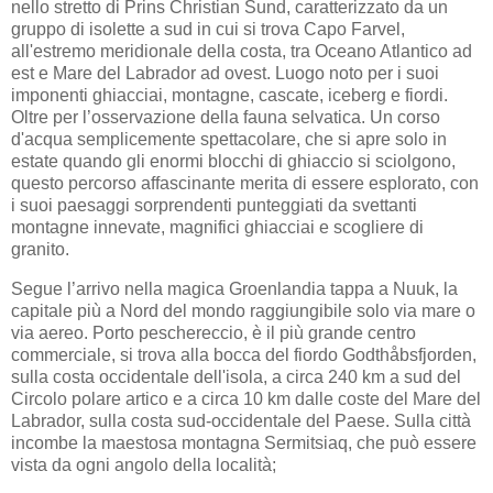
nello stretto di Prins Christian Sund, caratterizzato da un
gruppo di isolette a sud in cui si trova Capo Farvel,
all'estremo meridionale della costa, tra Oceano Atlantico ad
est e Mare del Labrador ad ovest. Luogo noto per i suoi
imponenti ghiacciai, montagne, cascate, iceberg e fiordi.
Oltre per l’osservazione della fauna selvatica. Un corso
d'acqua semplicemente spettacolare, che si apre solo in
estate quando gli enormi blocchi di ghiaccio si sciolgono,
questo percorso affascinante merita di essere esplorato, con
i suoi paesaggi sorprendenti punteggiati da svettanti
montagne innevate, magnifici ghiacciai e scogliere di
granito.
Segue l’arrivo nella magica Groenlandia tappa a Nuuk, la
capitale più a Nord del mondo raggiungibile solo via mare o
via aereo. Porto peschereccio, è il più grande centro
commerciale, si trova alla bocca del fiordo Godthåbsfjorden,
sulla costa occidentale dell'isola, a circa 240 km a sud del
Circolo polare artico e a circa 10 km dalle coste del Mare del
Labrador, sulla costa sud-occidentale del Paese. Sulla città
incombe la maestosa montagna Sermitsiaq, che può essere
vista da ogni angolo della località;