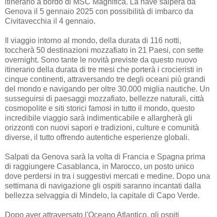
itinerario a bordo di MSC Magnifica. La nave salperà da
Genova il 5 gennaio 2025 con possibilità di imbarco da
Civitavecchia il 4 gennaio.
Il viaggio intorno al mondo, della durata di 116 notti,
toccherà 50 destinazioni mozzafiato in 21 Paesi, con sette
overnight. Sono tante le novità previste da questo nuovo
itinerario della durata di tre mesi che porterà i crocieristi in
cinque continenti, attraversando tre degli oceani più grandi
del mondo e navigando per oltre 30.000 miglia nautiche. Un
susseguirsi di paesaggi mozzafiato, bellezze naturali, città
cosmopolite e siti storici famosi in tutto il mondo, questo
incredibile viaggio sarà indimenticabile e allargherà gli
orizzonti con nuovi sapori e tradizioni, culture e comunità
diverse, il tutto offrendo autentiche esperienze globali.
Salpati da Genova sarà la volta di Francia e Spagna prima
di raggiungere Casablanca, in Marocco, un posto unico
dove perdersi in tra i suggestivi mercati e medine. Dopo una
settimana di navigazione gli ospiti saranno incantati dalla
bellezza selvaggia di Mindelo, la capitale di Capo Verde.
Dopo aver attraversato l'Oceano Atlantico, gli ospiti