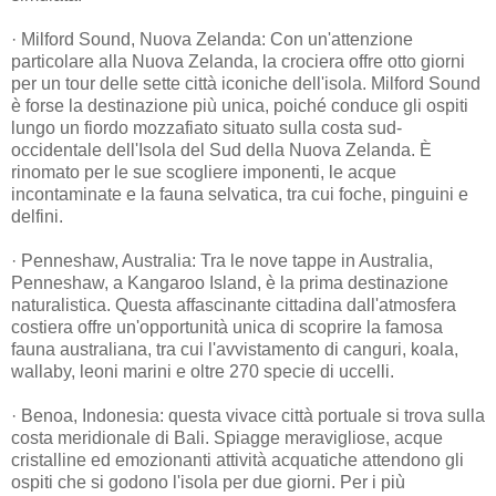
· Milford Sound, Nuova Zelanda: Con un'attenzione
particolare alla Nuova Zelanda, la crociera offre otto giorni
per un tour delle sette città iconiche dell'isola. Milford Sound
è forse la destinazione più unica, poiché conduce gli ospiti
lungo un fiordo mozzafiato situato sulla costa sud-
occidentale dell'Isola del Sud della Nuova Zelanda. È
rinomato per le sue scogliere imponenti, le acque
incontaminate e la fauna selvatica, tra cui foche, pinguini e
delfini.
· Penneshaw, Australia: Tra le nove tappe in Australia,
Penneshaw, a Kangaroo Island, è la prima destinazione
naturalistica. Questa affascinante cittadina dall'atmosfera
costiera offre un'opportunità unica di scoprire la famosa
fauna australiana, tra cui l'avvistamento di canguri, koala,
wallaby, leoni marini e oltre 270 specie di uccelli.
· Benoa, Indonesia: questa vivace città portuale si trova sulla
costa meridionale di Bali. Spiagge meravigliose, acque
cristalline ed emozionanti attività acquatiche attendono gli
ospiti che si godono l'isola per due giorni. Per i più