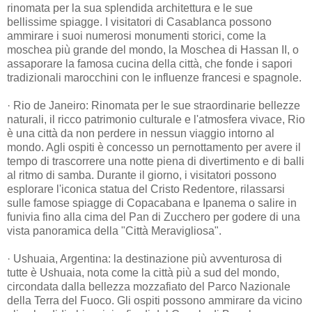
rinomata per la sua splendida architettura e le sue
bellissime spiagge. I visitatori di Casablanca possono
ammirare i suoi numerosi monumenti storici, come la
moschea più grande del mondo, la Moschea di Hassan II, o
assaporare la famosa cucina della città, che fonde i sapori
tradizionali marocchini con le influenze francesi e spagnole.
· Rio de Janeiro: Rinomata per le sue straordinarie bellezze
naturali, il ricco patrimonio culturale e l'atmosfera vivace, Rio
è una città da non perdere in nessun viaggio intorno al
mondo. Agli ospiti è concesso un pernottamento per avere il
tempo di trascorrere una notte piena di divertimento e di balli
al ritmo di samba. Durante il giorno, i visitatori possono
esplorare l'iconica statua del Cristo Redentore, rilassarsi
sulle famose spiagge di Copacabana e Ipanema o salire in
funivia fino alla cima del Pan di Zucchero per godere di una
vista panoramica della "Città Meravigliosa".
· Ushuaia, Argentina: la destinazione più avventurosa di
tutte è Ushuaia, nota come la città più a sud del mondo,
circondata dalla bellezza mozzafiato del Parco Nazionale
della Terra del Fuoco. Gli ospiti possono ammirare da vicino