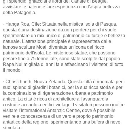
gli splendidi ghiacciai e fiordi del Canale di Beagle,
avvistare le balene e fare esperienza con l'aspra bellezza
della Patagonia.
· Hanga Roa, Cile: Situata nella mistica Isola di Pasqua,
questa è una destinazione da non perdere per chi vuole
sperimentare un mix unico di patrimonio culturale e bellezza
naturale. L'attrazione principale è rappresentata dalle
famose sculture Moai, diventate un'icona del ricco
patrimonio dell'isola. Le misteriose statue, che possono
pesare fino a 75 tonnellate, sono state scolpite dal popolo
Rapa Nui migliaia di anni fa e affascinano i visitatori di tutto
il mondo.
· Christchurch, Nuova Zelanda: Questa città è rinomata per i
suoi splendidi giardini botanici, per la sua ricca storia e per
la combinazione di rigenerazione urbana e patrimonio
antico. La città è ricca di architetture all'avanguardia
costruite accanto a edifici vintage. I visitatori possono inoltre
visitare l'International Antarctic Centre, dove è possibile
venire a conocescenza di un vero e proprio patrimonio
antartico della regione, sperimentando una bufera di neve
simulata.