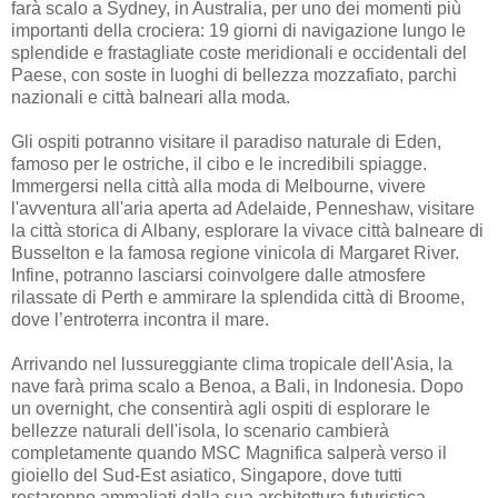
farà scalo a Sydney, in Australia, per uno dei momenti più
importanti della crociera: 19 giorni di navigazione lungo le
splendide e frastagliate coste meridionali e occidentali del
Paese, con soste in luoghi di bellezza mozzafiato, parchi
nazionali e città balneari alla moda.
Gli ospiti potranno visitare il paradiso naturale di Eden,
famoso per le ostriche, il cibo e le incredibili spiagge.
Immergersi nella città alla moda di Melbourne, vivere
l'avventura all'aria aperta ad Adelaide, Penneshaw, visitare
la città storica di Albany, esplorare la vivace città balneare di
Busselton e la famosa regione vinicola di Margaret River.
Infine, potranno lasciarsi coinvolgere dalle atmosfere
rilassate di Perth e ammirare la splendida città di Broome,
dove l’entroterra incontra il mare.
Arrivando nel lussureggiante clima tropicale dell'Asia, la
nave farà prima scalo a Benoa, a Bali, in Indonesia. Dopo
un overnight, che consentirà agli ospiti di esplorare le
bellezze naturali dell'isola, lo scenario cambierà
completamente quando MSC Magnifica salperà verso il
gioiello del Sud-Est asiatico, Singapore, dove tutti
restarenno ammaliati dalla sua architettura futuristica