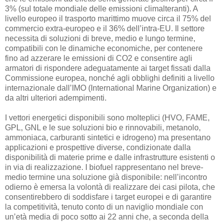
3% (sul totale mondiale delle emissioni climalteranti). A
livello europeo il trasporto marittimo muove circa il 75% del
commercio extra-europeo e il 36% dell’intra-EU. Il settore
necessita di soluzioni di breve, medio e lungo termine,
compatibili con le dinamiche economiche, per contenere
fino ad azzerare le emissioni di CO2 e consentire agli
armatori di rispondere adeguatamente ai target fissati dalla
Commissione europea, nonché agli obblighi definiti a livello
internazionale dall’IMO (International Marine Organization) e
da altri ulteriori adempimenti.
I vettori energetici disponibili sono molteplici (HVO, FAME,
GPL, GNL e le sue soluzioni bio e rinnovabili, metanolo,
ammoniaca, carburanti sintetici e idrogeno) ma presentano
applicazioni e prospettive diverse, condizionate dalla
disponibilità di materie prime e dalle infrastrutture esistenti o
in via di realizzazione. I biofuel rappresentano nel breve-
medio termine una soluzione già disponibile: nell’incontro
odierno è emersa la volontà di realizzare dei casi pilota, che
consentirebbero di soddisfare i target europei e di garantire
la competitività, tenuto conto di un naviglio mondiale con
un’età media di poco sotto ai 22 anni che, a seconda della