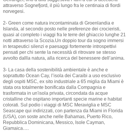
attraverso Sognefjord, il più lungo fra le centinaia di fiordi
norvegesi.
2- Green come natura incontaminata di Groenlandia e
Islanda, al secondo posto nelle preferenze dei crocieristi,
quasi al completo i viaggi fra le terre del ghiaccio lunghe 21
notti attraverso la Scozia.Un doppio tour da sogno immersi
in terapeutici silenzi e paesaggi fortemente introspettivi
pensati per chi sente la necessità di ritrovare se stesso
avvolto dallla natura, alla ricerca del benessere dell’anima.
3- La casa della sostenibilità ambientale è anche e
soprattutto Ocean Cay, l’isola dei Caraibi a uso esclusivo
degli ospiti MSC, ex sito industriale a 65 miglia da Miami è
stata ora totalmente bonificata dalla Compagnia e
trasformata in un'isola privata, circondata da acque
cristalline che ospitano importanti specie marine e habitat
colorati. Sul podio i viaggi di MSC Meraviglia e MSC
Seascape qui indirizzati, con partenza da Miami in Florida
(USA), con soste anche nelle Bahamas, Puerto Rico,
Repubblica Dominicana, Messico, Isole Cayman,
Giamaica….