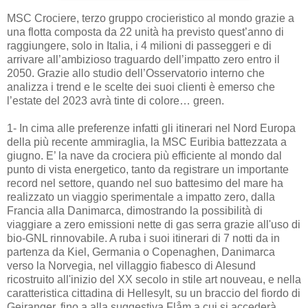
MSC Crociere, terzo gruppo crocieristico al mondo grazie a
una flotta composta da 22 unità ha previsto quest’anno di
raggiungere, solo in Italia, i 4 milioni di passeggeri e di
arrivare all’ambizioso traguardo dell’impatto zero entro il
2050. Grazie allo studio dell’Osservatorio interno che
analizza i trend e le scelte dei suoi clienti è emerso che
l’estate del 2023 avrà tinte di colore… green.
1- In cima alle preferenze infatti gli itinerari nel Nord Europa
della più recente ammiraglia, la MSC Euribia battezzata a
giugno. E’ la nave da crociera più efficiente al mondo dal
punto di vista energetico, tanto da registrare un importante
record nel settore, quando nel suo battesimo del mare ha
realizzato un viaggio sperimentale a impatto zero, dalla
Francia alla Danimarca, dimostrando la possibilità di
viaggiare a zero emissioni nette di gas serra grazie all'uso di
bio-GNL rinnovabile. A ruba i suoi itinerari di 7 notti da in
partenza da Kiel, Germania o Copenaghen, Danimarca
verso la Norvegia, nel villaggio fiabesco di Alesund
ricostruito all'inizio del XX secolo in stile art nouveau, e nella
caratteristica cittadina di Hellesylt, su un braccio del fiordo di
Geiranger, fino a alla suggestiva Flåm a cui si accederà