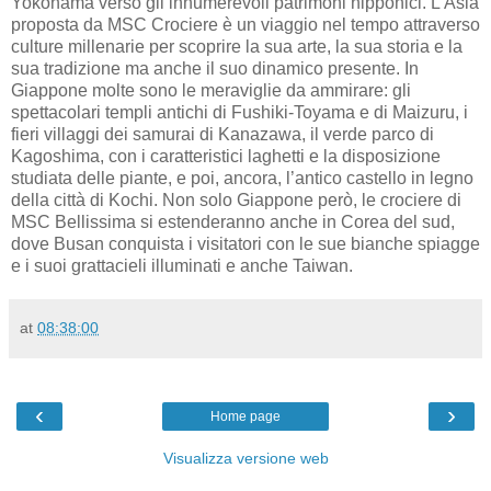
Yokohama verso gli innumerevoli patrimoni nipponici. L’Asia
proposta da MSC Crociere è un viaggio nel tempo attraverso
culture millenarie per scoprire la sua arte, la sua storia e la
sua tradizione ma anche il suo dinamico presente. In
Giappone molte sono le meraviglie da ammirare: gli
spettacolari templi antichi di Fushiki-Toyama e di Maizuru, i
fieri villaggi dei samurai di Kanazawa, il verde parco di
Kagoshima, con i caratteristici laghetti e la disposizione
studiata delle piante, e poi, ancora, l’antico castello in legno
della città di Kochi. Non solo Giappone però, le crociere di
MSC Bellissima si estenderanno anche in Corea del sud,
dove Busan conquista i visitatori con le sue bianche spiagge
e i suoi grattacieli illuminati e anche Taiwan.
at
08:38:00
‹
›
Home page
Visualizza versione web