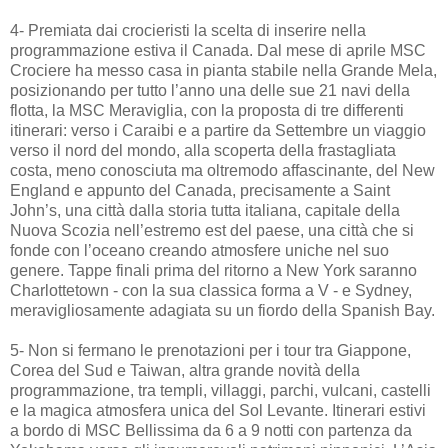
4- Premiata dai crocieristi la scelta di inserire nella
programmazione estiva il Canada. Dal mese di aprile MSC
Crociere ha messo casa in pianta stabile nella Grande Mela,
posizionando per tutto l’anno una delle sue 21 navi della
flotta, la MSC Meraviglia, con la proposta di tre differenti
itinerari: verso i Caraibi e a partire da Settembre un viaggio
verso il nord del mondo, alla scoperta della frastagliata
costa, meno conosciuta ma oltremodo affascinante, del New
England e appunto del Canada, precisamente a Saint
John’s, una città dalla storia tutta italiana, capitale della
Nuova Scozia nell’estremo est del paese, una città che si
fonde con l’oceano creando atmosfere uniche nel suo
genere. Tappe finali prima del ritorno a New York saranno
Charlottetown - con la sua classica forma a V - e Sydney,
meravigliosamente adagiata su un fiordo della Spanish Bay.
5- Non si fermano le prenotazioni per i tour tra Giappone,
Corea del Sud e Taiwan, altra grande novità della
programmazione, tra templi, villaggi, parchi, vulcani, castelli
e la magica atmosfera unica del Sol Levante. Itinerari estivi
a bordo di MSC Bellissima da 6 a 9 notti con partenza da