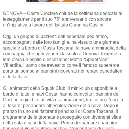
GENOVA – Costa Crociere chiude la settimana dedicata ai
festeggiamenti per il suo 75° anniversario con ancora
un’iniziativa a favore dell’Istituto Giannina Gaslini.
Oggi un gruppo di pazienti dell’ospedale pediatrico,
accompagnati dalle loro famiglie, ha vissuto una giornata
speciale a bordo di Costa Toscana, la nave ammiraglia della
compagnia che ogni venerdì fa scalo a Genova. Insieme a
loro c’era un ospite d’eccezione: Mattia “SpiderMan”
Villardita, l’uomo che travestito come il famoso supereroe
porta un sorriso ai bambini ricoverati nei reparti ospedalieri
di tutta Italia.
Gli animatori dello Squok Club, il mini-club disponibile a
bordo di tutte le navi Costa, hanno coinvolto i bambini del
Gaslini in giochi e attività di animazione, tra cui una “caccia
al tesoro” per andare all’esplorazione della nave. Dopo il
pranzo in uno dei ristoranti principali di Costa Toscana, il
programma della giornata è proseguito con divertenti sfide
nella sala giochi della nave. Prima di sbarcare i bambini
hanno potuto incontrare anche il Comandante di Costa