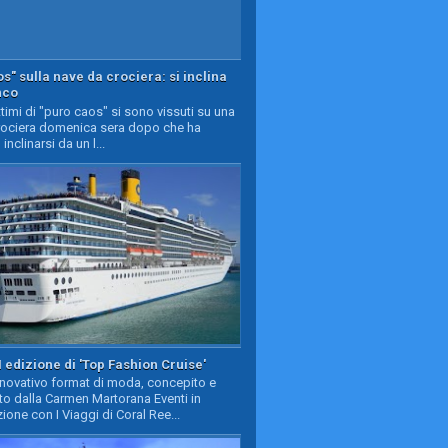
s" sulla nave da crociera: si inclina
nco
timi di "puro caos" si sono vissuti su una
rociera domenica sera dopo che ha
 inclinarsi da un l...
II edizione di 'Top Fashion Cruise'
nnovativo format di moda, concepito e
to dalla Carmen Martorana Eventi in
ione con I Viaggi di Coral Ree...