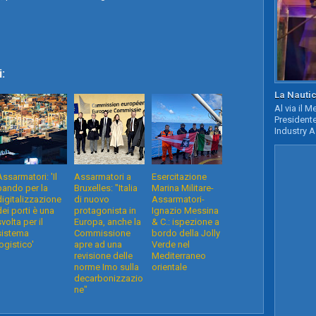
:
La Nautic
Al via il 
Presidente
Industry A
Assarmatori: 'Il
Assarmatori a
Esercitazione
bando per la
Bruxelles: "Italia
Marina Militare-
digitalizzazione
di nuovo
Assarmatori-
dei porti è una
protagonista in
Ignazio Messina
svolta per il
Europa, anche la
& C.: ispezione a
sistema
Commissione
bordo della Jolly
logistico'
apre ad una
Verde nel
revisione delle
Mediterraneo
norme Imo sulla
orientale
decarbonizzazio
ne"