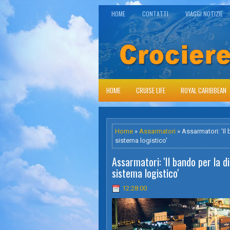
HOME
CONTATTI
VIAGGI NOTIZIE
HOME
CRUISE LIFE
ROYAL CARIBBEAN
Home
»
Assarmatori
» Assarmatori: 'Il 
sistema logistico'
Assarmatori: 'Il bando per la di
sistema logistico'
12:28:00