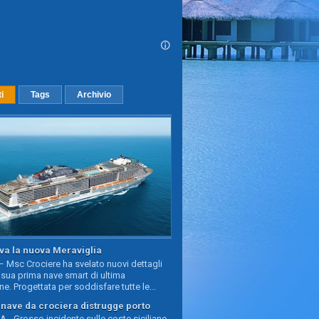
ti
Tags
Archivio
va la nuova Meraviglia
 Msc Crociere ha svelato nuovi dettagli
sua prima nave smart di ultima
e. Progettata per soddisfare tutte le...
, nave da crociera distrugge porto
 - Grosso incidente sulle coste siciliane,