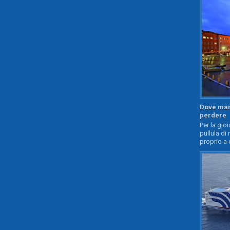
Dove mang
perdere
Per la gioi
pullula di 
proprio a 