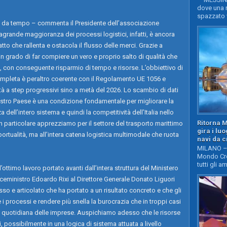
dove una n
spazzato v
mo da tempo – commenta il Presidente dell’associazione
grande maggioranza dei processi logistici, infatti, è ancora
to che rallenta e ostacola il flusso delle merci. Grazie a
in grado di far compiere un vero e proprio salto di qualità che
, con conseguente risparmio di tempo e risorse. L’obbiettivo di
mpleta è peraltro coerente con il Regolamento UE 1056 e
tà a step progressivi sino a metà del 2026. Lo scambio di dati
l nostro Paese è una condizione fondamentale per migliorare la
a dell’intero sistema e quindi la competitività dell’Italia nello
Ritorna 
in particolare apprezziamo per il settore del trasporto marittimo
gira i lu
ortualità, ma all’intera catena logistica multimodale che ruota
navi da c
MILANO – 
Mondo Cro
tutti gli a
ottimo lavoro portato avanti dall’intera struttura del Ministero
 Viceministro Edoardo Rixi al Direttore Generale Donato Liguori
o e articolato che ha portato a un risultato concreto e che gli
 processi e rendere più snella la burocrazia che in troppi casi
vità quotidiana delle imprese. Auspichiamo adesso che le risorse
 possibilmente in una logica di sistema attuata a livello