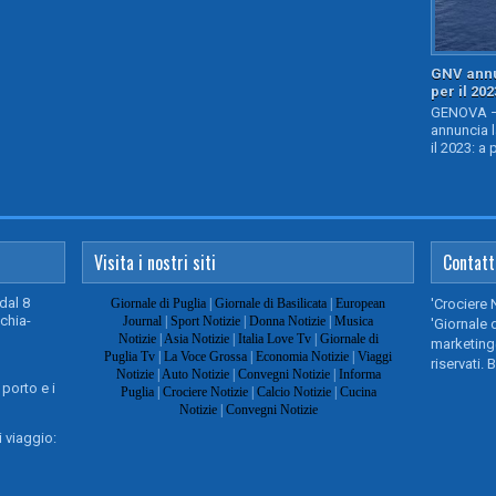
GNV annu
per il 202
GENOVA – 
annuncia l
il 2023: a 
Visita i nostri siti
Contatt
dal 8
Giornale di Puglia
|
Giornale di Basilicata
|
European
'Crociere 
chia-
Journal
|
Sport Notizie
|
Donna Notizie
|
Musica
'Giornale d
Notizie
|
Asia Notizie
|
Italia Love Tv
|
Giornale di
marketing@
Puglia Tv
|
La Voce Grossa
|
Economia Notizie
|
Viaggi
riservati. 
Notizie
|
Auto Notizie
|
Convegni Notizie
|
Informa
 porto e i
Puglia
|
Crociere Notizie
|
Calcio Notizie
|
Cucina
Notizie
|
Convegni Notizie
 viaggio: