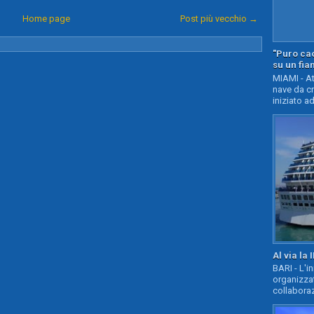
Home page
Post più vecchio →
"Puro cao
su un fia
MIAMI - At
nave da c
iniziato ad
Al via la 
BARI - L'i
organizza
collaboraz