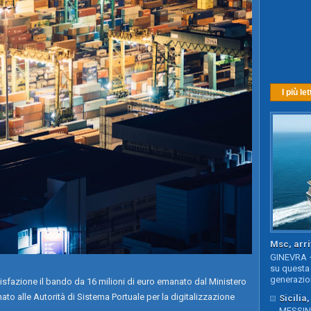
I più let
Msc, arri
GINEVRA –
su questa 
generazion
fazione il bando da 16 milioni di euro emanato dal Ministero
inato alle Autorità di Sistema Portuale per la digitalizzazione
Sicilia
MESSINA