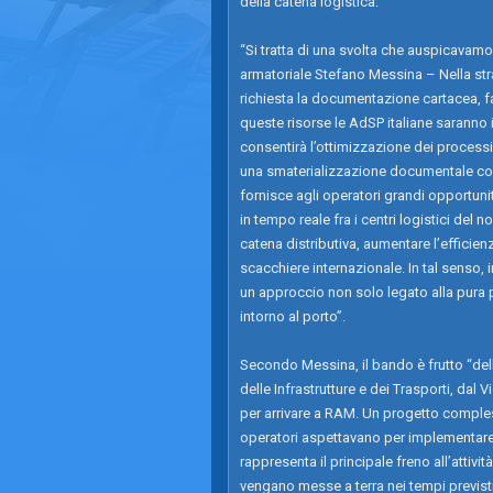
della catena logistica.
“Si tratta di una svolta che auspicava
armatoriale Stefano Messina – Nella stra
richiesta la documentazione cartacea, fat
queste risorse le AdSP italiane saranno 
consentirà l’ottimizzazione dei processi
una smaterializzazione documentale co
fornisce agli operatori grandi opportuni
in tempo reale fra i centri logistici de
catena distributiva, aumentare l’efficienz
scacchiere internazionale. In tal senso, 
un approccio non solo legato alla pura p
intorno al porto”.
Secondo Messina, il bando è frutto “dell’
delle Infrastrutture e dei Trasporti, dal
per arrivare a RAM. Un progetto compless
operatori aspettavano per implementare i
rappresenta il principale freno all’atti
vengano messe a terra nei tempi previsti,