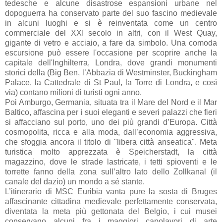
tedesche e alcune disastrose espansioni urbane nel
dopoguerra ha conservato parte del suo fascino medievale
in alcuni luoghi e si è reinventata come un centro
commerciale del XXI secolo in altri, con il West Quay,
gigante di vetro e acciaio, a fare da simbolo. Una comoda
escursione può essere l'occasione per scoprire anche la
capitale dell'Inghilterra, Londra, dove grandi monumenti
storici della (Big Ben, l’Abbazia di Westminster, Buckingham
Palace, la Cattedrale di St Paul, la Torre di Londra, e così
via) contano milioni di turisti ogni anno.
Poi Amburgo, Germania, situata tra il Mare del Nord e il Mar
Baltico, affascina per i suoi eleganti e severi palazzi che fieri
si affacciano sul porto, uno dei più grandi d’Europa. Città
cosmopolita, ricca e alla moda, dall’economia aggressiva,
che sfoggia ancora il titolo di "libera città anseatica". Meta
turistica molto apprezzata è Speicherstadt, la città
magazzino, dove le strade lastricate, i tetti spioventi e le
torrette fanno della zona sull’altro lato dello Zollkanal (il
canale del dazio) un mondo a sé stante.
L’itinerario di MSC Euribia vanta pure la sosta di Bruges
affascinante cittadina medievale perfettamente conservata,
diventata la meta più gettonata del Belgio, i cui musei
conservano alcuni fra i maggiori capolavori di arte