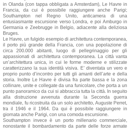
in Olanda (con tappa obbligata a Amsterdam), Le Havre in
Francia, da cui è possibile raggiungere anche Parigi;
Southampton nel Regno Unito, anticamera di una
entusiasmante escursione verso Londra, e poi Amburgo in
Germania e Zeebrugge in Belgio, adiacente alla deliziosa
Bruges.
Le Havre, un fulgido esempio di architettura contemporanea,
il porto più grande della Francia, con una popolazione di
circa 200.000 abitanti, luogo di pellegrinaggio per gli
appassionati di architettura contemporanea. La città vanta
un’architettura unica, in cui le forme moderne e stilizzate
caratterizzano la sua identità visiva. E’ diventata un vero e
proprio punto d’incontro per tutti gli amanti dell’arte e della
storia. Inoltre Le Havre è divisa fra parte bassa e la zona
collinare, unite e collegate da una funicolare, che porta a un
punto panoramico da cui si abbraccia tutta la città. In seguito
alla distruzione avvenuta durante la Seconda guerra
mondiale, fu ricostruita da un solo architetto, Auguste Perret,
tra il 1946 e il 1964. Da qui è possibile raggiungere in
giornata anche Parigi, con una comoda escursione.
Southampton invece è un porto millenario commerciale,
nonostante il bombardamento da parte delle forze armate