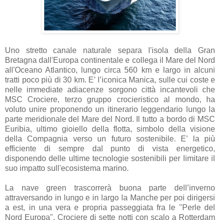
Uno stretto canale naturale separa l'isola della Gran
Bretagna dall'Europa continentale e collega il Mare del Nord
all'Oceano Atlantico, lungo circa 560 km e largo in alcuni
tratti poco più di 30 km. E’ l’iconica Manica, sulle cui coste e
nelle immediate adiacenze sorgono città incantevoli che
MSC Crociere, terzo gruppo crocieristico al mondo, ha
voluto unire proponendo un itinerario leggendario lungo la
parte meridionale del Mare del Nord. Il tutto a bordo di MSC
Euribia, ultimo gioiello della flotta, simbolo della visione
della Compagnia verso un futuro sostenibile. E’ la più
efficiente di sempre dal punto di vista energetico,
disponendo delle ultime tecnologie sostenibili per limitare il
suo impatto sull'ecosistema marino.
La nave green trascorrerà buona parte dell’inverno
attraversando in lungo e in largo la Manche per poi dirigersi
a est, in una vera e propria passeggiata fra le "Perle del
Nord Europa". Crociere di sette notti con scalo a Rotterdam