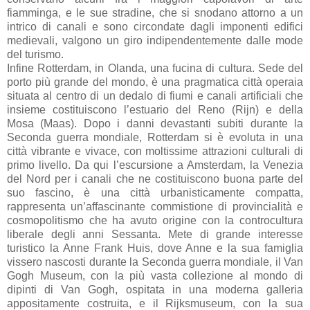
fiamminga, e le sue stradine, che si snodano attorno a un
intrico di canali e sono circondate dagli imponenti edifici
medievali, valgono un giro indipendentemente dalle mode
del turismo.
Infine Rotterdam, in Olanda, una fucina di cultura. Sede del
porto più grande del mondo, è una pragmatica città operaia
situata al centro di un dedalo di fiumi e canali artificiali che
insieme costituiscono l’estuario del Reno (Rijn) e della
Mosa (Maas). Dopo i danni devastanti subiti durante la
Seconda guerra mondiale, Rotterdam si è evoluta in una
città vibrante e vivace, con moltissime attrazioni culturali di
primo livello. Da qui l’escursione a Amsterdam, la Venezia
del Nord per i canali che ne costituiscono buona parte del
suo fascino, è una città urbanisticamente compatta,
rappresenta un’affascinante commistione di provincialità e
cosmopolitismo che ha avuto origine con la controcultura
liberale degli anni Sessanta. Mete di grande interesse
turistico la Anne Frank Huis, dove Anne e la sua famiglia
vissero nascosti durante la Seconda guerra mondiale, il Van
Gogh Museum, con la più vasta collezione al mondo di
dipinti di Van Gogh, ospitata in una moderna galleria
appositamente costruita, e il Rijksmuseum, con la sua