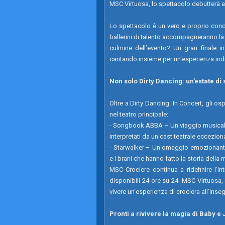
MSC Virtuosa, lo spettacolo debutterà 
Lo spettacolo è un vero e proprio conce
ballerini di talento accompagneranno la 
culmine dell’evento? Un gran finale in 
cantando insieme per un'esperienza ind
Non solo Dirty Dancing: un’estate di 
Oltre a Dirty Dancing: In Concert, gli 
nel teatro principale:
- Songbook ABBA – Un viaggio musicale
interpretati da un cast teatrale eccezion
- Starwalker – Un omaggio emozionante 
e i brani che hanno fatto la storia della 
MSC Crociere continua a ridefinire l’in
disponibili 24 ore su 24. MSC Virtuosa, 
vivere un’esperienza di crociera all’ins
Pronti a rivivere la magia di Baby e