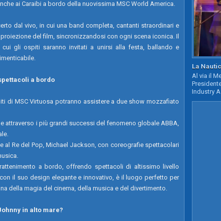
anche ai Caraibi a bordo della nuovissima MSC World America.
rto dal vivo, in cui una band completa, cantanti straordinari e
proiezione del film, sincronizzandosi con ogni scena iconica. Il
cui gli ospiti saranno invitati a unirsi alla festa, ballando e
imenticabile.
La Nautic
Al via il 
spettacoli a bordo
Presidente
Industry A
ospiti di MSC Virtuosa potranno assistere a due show mozzafiato
 attraverso i più grandi successi del fenomeno globale ABBA,
ale.
al Re del Pop, Michael Jackson, con coreografie spettacolari
musica.
trattenimento a bordo, offrendo spettacoli di altissimo livello
con il suo design elegante e innovativo, è il luogo perfetto per
egna della magia del cinema, della musica e del divertimento.
 Johnny in alto mare?