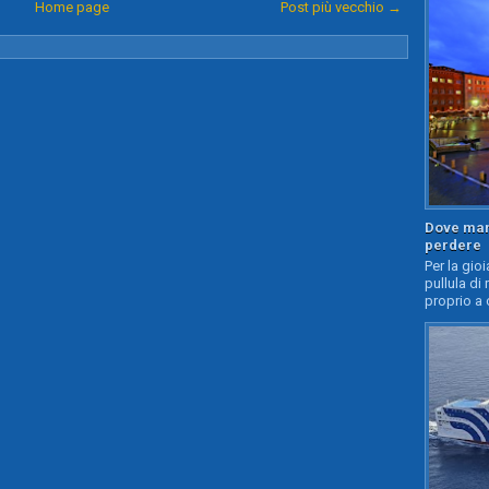
Home page
Post più vecchio →
Dove mang
perdere
Per la gioi
pullula di 
proprio a 