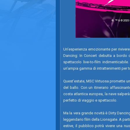
Un’esperienza emozionante per rivivere
Dancing: In Concert debutta a bordo d
spettacolo live-to-film indimenticabile
un’ampia gamma di intrattenimenti per tut
Quest’estate, MSC Virtuosa promette un
del ballo. Con un itinerario affascinante
costa atlantica europea, la nave salper
perfetto di viaggio e spettacolo.
Ma la vera grande novità è Dirty Dancing:
leggendario film della Lionsgate. A parti
estive, il pubblico potrà vivere una nu