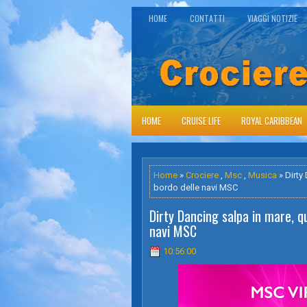
HOME
CONTATTI
VIAGGI NOTIZIE
HOME
CRUISE LIFE
ROYAL CARIBBEAN
Home
»
Crociere
,
Msc
,
Musica
» Dirty
bordo delle navi MSC
Dirty Dancing salpa in mare, q
navi MSC
10:56:00