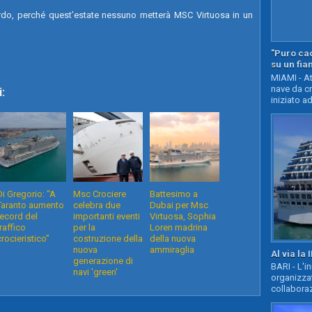
ordo, perché quest’estate nessuno metterà MSC Virtuosa in un
"Puro cao
su un fia
MIAMI - At
nave da c
:
iniziato ad
Di Gregorio: “A
Msc Crociere
Battesimo a
Taranto aumento
celebra due
Dubai per Msc
record del
importanti eventi
Virtuosa, Sophia
traffico
per la
Loren madrina
crocieristico”
costruzione della
della nuova
nuova
ammiraglia
Al via la 
generazione di
BARI - L'i
navi 'green'
organizza
collaboraz