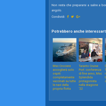
Non resta che prepararsi a salire a b
angolo.
Condividi:
Potrebbero anche interessarti
Msc Crociere
Taranto Cruise
accoglierà solo
Port: conferenza
ospiti
di fine anno, Msc
completamente
Splendida
vaccinati su tutte
protagonista
le navi della
nella stagione
propria flotta
'22