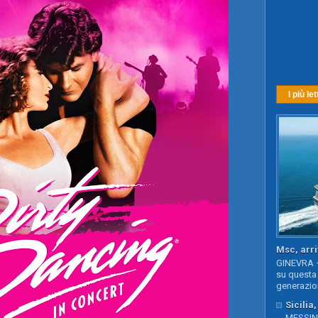
I più let
Msc, arri
GINEVRA –
su questa 
generazion
Sicilia
MESSINA