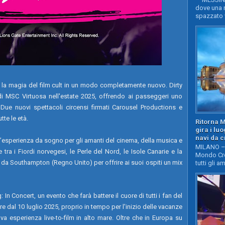
dove una n
spazzato v
 la magia del film cult in un modo completamente nuovo. Dirty
i MSC Virtuosa nell'estate 2025, offrendo ai passeggeri uno
. Due nuovi spettacoli circensi firmati Carousel Productions e
te le età.
Ritorna 
gira i lu
navi da c
’esperienza da sogno per gli amanti del cinema, della musica e
MILANO – 
 tra i Fiordi norvegesi, le Perle del Nord, le Isole Canarie e la
Mondo Cro
à da Southampton (Regno Unito) per offrire ai suoi ospiti un mix
tutti gli a
 In Concert, un evento che farà battere il cuore di tutti i fan del
re dal 10 luglio 2025, proprio in tempo per l'inizio delle vacanze
ova esperienza live-to-film in alto mare. Oltre che in Europa su