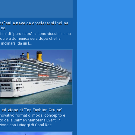
s" sulla nave da crociera: si inclina
nco
timi di "puro caos" si sono vissuti su una
rociera domenica sera dopo che ha
 inclinarsi da un l...
II edizione di 'Top Fashion Cruise'
nnovativo format di moda, concepito e
to dalla Carmen Martorana Eventi in
ione con I Viaggi di Coral Ree...