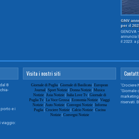
GNV annu
per il 202
GENOVA – 
annuncia l
il 2023: a 
Visita i nostri siti
Contatt
dal 8
Giornale di Puglia
|
Giornale di Basilicata
|
European
'Crociere 
chia-
Journal
|
Sport Notizie
|
Donna Notizie
|
Musica
'Giornale d
Notizie
|
Asia Notizie
|
Italia Love Tv
|
Giornale di
marketing@
Puglia Tv
|
La Voce Grossa
|
Economia Notizie
|
Viaggi
riservati. 
Notizie
|
Auto Notizie
|
Convegni Notizie
|
Informa
 porto e i
Puglia
|
Crociere Notizie
|
Calcio Notizie
|
Cucina
Notizie
|
Convegni Notizie
 viaggio: