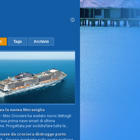
ti
Tags
Archivio
va la nuova Meraviglia
 Msc Crociere ha svelato nuovi dettagli
sua prima nave smart di ultima
e. Progettata per soddisfare tutte le...
, nave da crociera distrugge porto
 - Grosso incidente sulle coste siciliane,