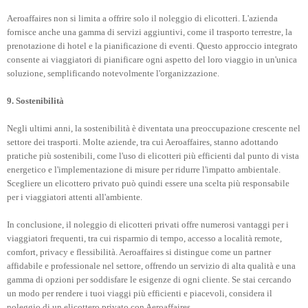
Aeroaffaires non si limita a offrire solo il noleggio di elicotteri. L'azienda
fornisce anche una gamma di servizi aggiuntivi, come il trasporto terrestre, la
prenotazione di hotel e la pianificazione di eventi. Questo approccio integrato
consente ai viaggiatori di pianificare ogni aspetto del loro viaggio in un'unica
soluzione, semplificando notevolmente l'organizzazione.
9. Sostenibilità
Negli ultimi anni, la sostenibilità è diventata una preoccupazione crescente nel
settore dei trasporti. Molte aziende, tra cui Aeroaffaires, stanno adottando
pratiche più sostenibili, come l'uso di elicotteri più efficienti dal punto di vista
energetico e l'implementazione di misure per ridurre l'impatto ambientale.
Scegliere un elicottero privato può quindi essere una scelta più responsabile
per i viaggiatori attenti all'ambiente.
In conclusione, il noleggio di elicotteri privati offre numerosi vantaggi per i
viaggiatori frequenti, tra cui risparmio di tempo, accesso a località remote,
comfort, privacy e flessibilità. Aeroaffaires si distingue come un partner
affidabile e professionale nel settore, offrendo un servizio di alta qualità e una
gamma di opzioni per soddisfare le esigenze di ogni cliente. Se stai cercando
un modo per rendere i tuoi viaggi più efficienti e piacevoli, considera il
noleggio di un elicottero privato con Aeroaffaires.